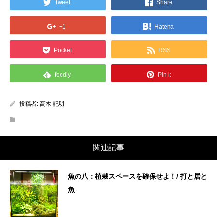
Tweet
Share
+1
Hatena
Pocket
RSS
feedly
Pin it
投稿者:
高木 記明
関連記事
魚の八：植栽スペースを確保せよ！/ 打と居と
魚