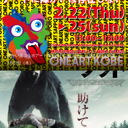
障がい児コラボアート展が神戸に初上陸！「ONEART KOBE」
2月21日（木）...