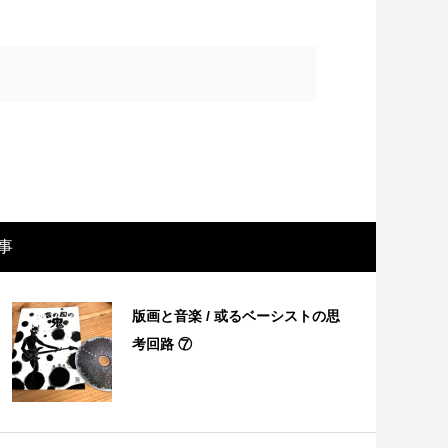
事
画レビュー ～設定出オチのわけわから
映画レビュ
版画と音楽 / 或るベーシストの思
映画「壁の女」～
マで。。映
考回路 ⑦