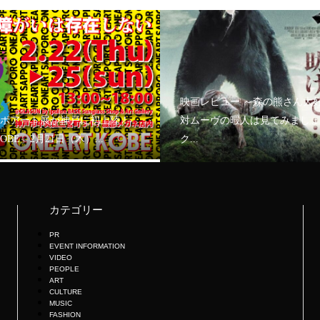
映画レビュー ～森の熊さん大
ボアート展が神戸に初上陸！
対ムーヴの暇人は見てみましょ
KOBE」2月21日（木）...
ク...
カテゴリー
PR
EVENT INFORMATION
VIDEO
PEOPLE
ART
CULTURE
MUSIC
FASHION