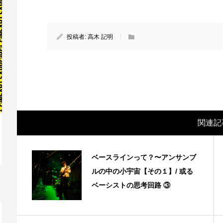
投稿者:
高木 記明
関連記
映画レビュー ～森の熊さん大好き、駆除
映
ベースラインって？〜アンサンブ
反対ムーヴの暇人は見てみましょ...
ん
ルの中の小宇宙【その１】/ 或る
ベーシストの思考回路 ③