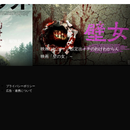
好き、駆除反
う「ブラッ
映画レビュー ～設定出オチのわけわからん
映画「壁の女」～
プライバシーポリシー
広告・連携について