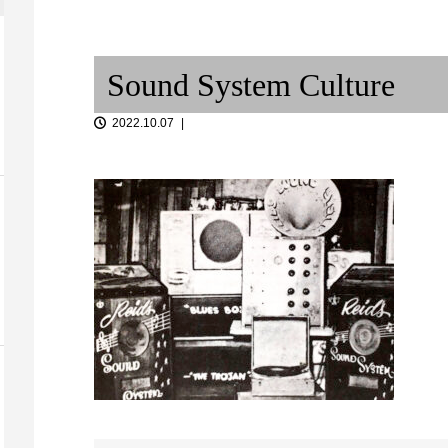
音談るつぼ #5
が喉に効く
Good Life Cafe
AKIさんと。
Sound System Culture
2022.10.07
9月30日（金）エキゾチック横
丁 ＠ 神戸 CHIC...
夏の風物詩