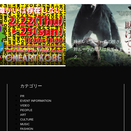
映画レビュー ～森の熊さん大
ボアート展が神戸に初上陸！
対ムーヴの暇人は見てみましょ
KOBE」2月21日（木）...
ク...
カテゴリー
PR
EVENT INFORMATION
VIDEO
PEOPLE
ART
CULTURE
MUSIC
FASHION