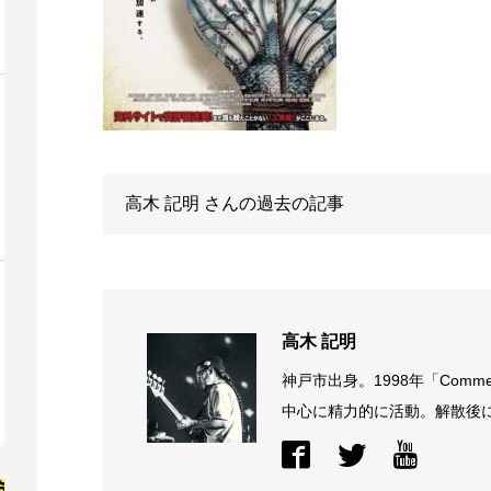
高木 記明
さんの過去の記事
高木 記明
神戸市出身。1998年「Comme
中心に精力的に活動。解散後に結