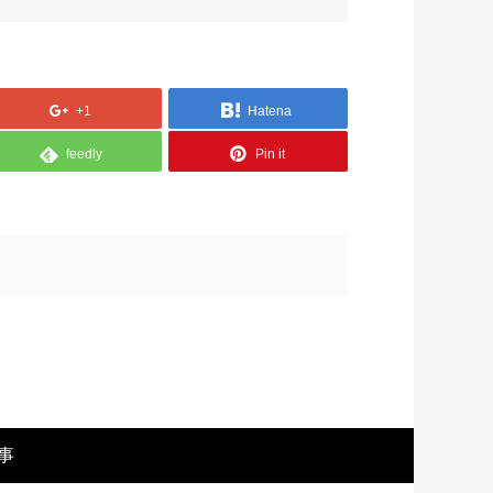
+1
Hatena
feedly
Pin it
画レビュー ～設定出オチのわけわから
映画レビュ
映画「壁の女」～
マで。。映
事