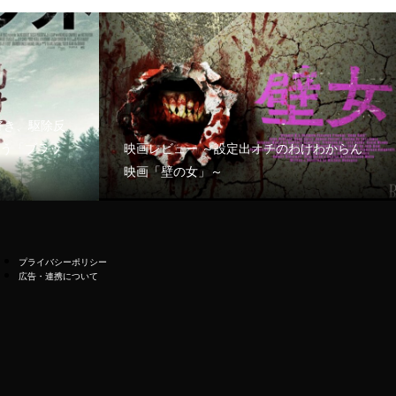
好き、駆除反
う「ブラッ
映画レビュー ～設定出オチのわけわからん
映画「壁の女」～
プライバシーポリシー
広告・連携について