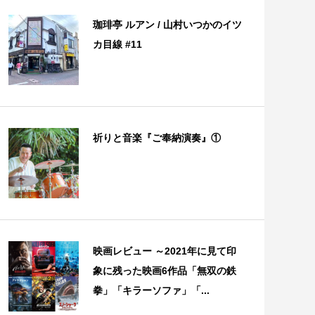
珈琲亭 ルアン / 山村いつかのイツ
カ目線 #11
祈りと音楽『ご奉納演奏』①
映画レビュー ～2021年に見て印
象に残った映画6作品「無双の鉄
拳」「キラーソファ」「...