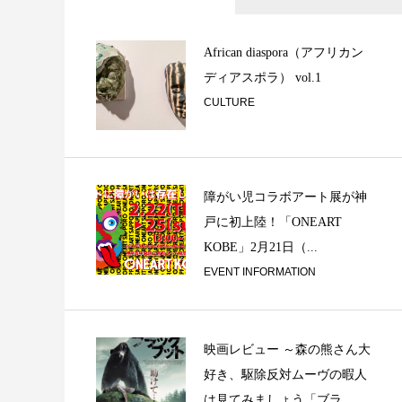
リズム探究の旅 ①
African diaspora（アフリカン
ディアスポラ） vol.1
CULTURE
障がい児コラボアート展が神
戸に初上陸！「ONEART
KOBE」2月21日（...
Secretly tell on 
EVENT INFORMATION
映画レビュー ～森の熊さん大
好き、駆除反対ムーヴの暇人
は見てみましょう「ブラ...