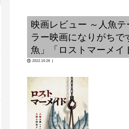
Hip Hop ～ Over The Crossov...
祈りと音楽『
映画レビュー ～人魚
ラー映画になりがちで
魚」「ロストマーメイ
2022.10.26
「音談るつぼ」＃12 廣明輝一
旭通・雲井通
dance 〜ダン...
さんと。
#2