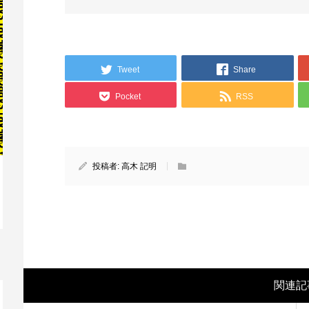
Tweet
Share
Pocket
RSS
投稿者:
高木 記明
映画レビュー ～森の熊さん大好き、駆除
映
反対ムーヴの暇人は見てみましょ...
ん
関連記