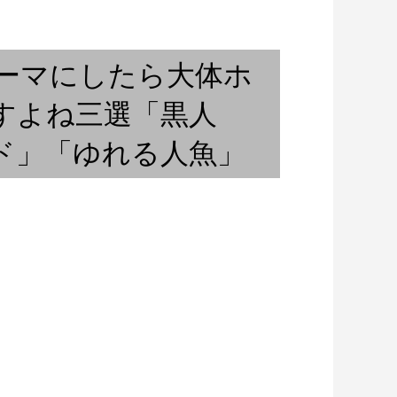
「ラリパッパカフェ」サックス
ご奉納演奏』②
啓太郎の燗無量。第七回
テーマにしたら大体ホ
すよね三選「黒人
ド」「ゆれる人魚」
 / 神戸に帰りたい
選盤