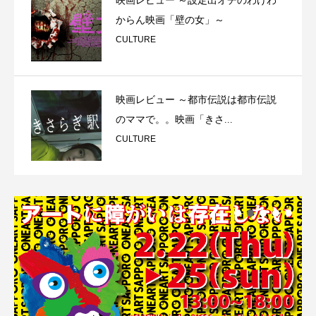
映画レビュー ～設定出オチのわけわ
からん映画「壁の女」～
CULTURE
映画レビュー ～都市伝説は都市伝説
のママで。。映画「きさ...
CULTURE