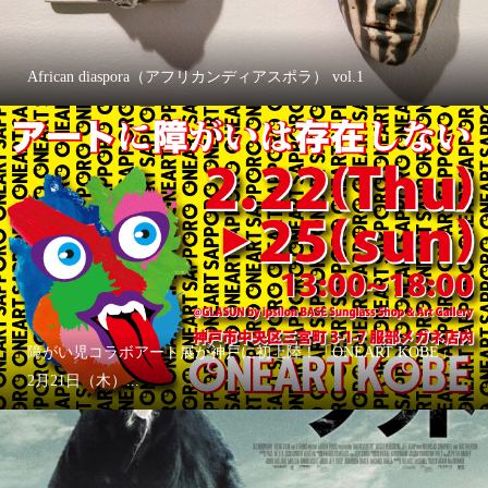
African diaspora（アフリカンディアスポラ） vol.1
障がい児コラボアート展が神戸に初上陸！「ONEART KOBE」
2月21日（木）...