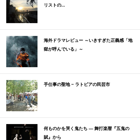
リストの...
海外ドラマレビュー ～いきすぎた正義感「地
獄が呼んでいる」～
手仕事の聖地 − ラトビアの民芸市
何ものかを哭く鬼たち — 舞打楽暦『五鬼の
賦』から