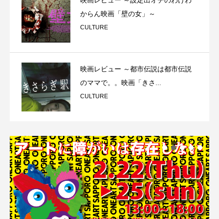
映画レビュー ～設定出オチのわけわ
からん映画「壁の女」～
CULTURE
映画レビュー ～都市伝説は都市伝説
のママで。。映画「きさ...
CULTURE