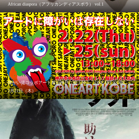
African diaspora（アフリカンディアスポラ） vol.1
障がい児コラボアート展が神戸に初上陸！「ONEART KOBE」
2月21日（木）...