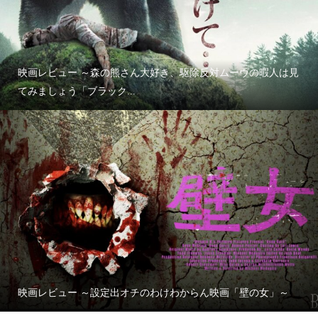
映画レビュー ～森の熊さん大好き、駆除反対ムーヴの暇人は見
てみましょう「ブラック...
映画レビュー ～設定出オチのわけわからん映画「壁の女」～