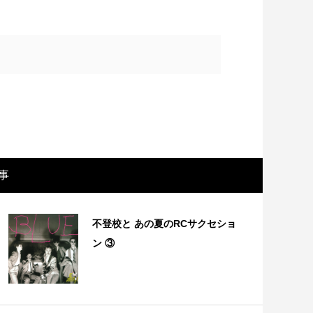
事
画レビュー ～設定出オチのわけわから
映画レビュ
不登校と あの夏のRCサクセショ
映画「壁の女」～
マで。。映
ン ③