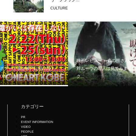
CULTURE
映画レビュー ～森の熊さん大
ボアート展が神戸に初上陸！
対ムーヴの暇人は見てみましょ
KOBE」2月21日（木）...
ク...
カテゴリー
PR
EVENT INFORMATION
VIDEO
PEOPLE