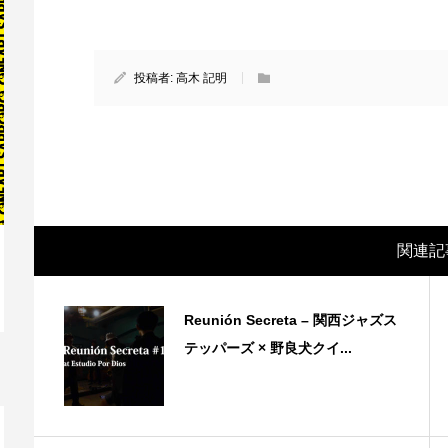
投稿者:
高木 記明
関連記
映画レビュー ～森の熊さん大好き、駆除
映
Reunión Secreta – 関西ジャズス
反対ムーヴの暇人は見てみましょ...
ん
テッパーズ × 野良犬クイ...