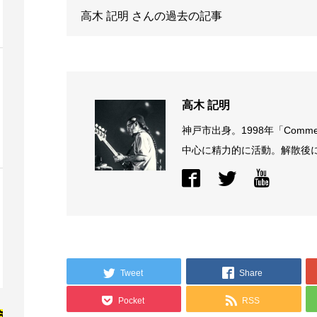
高木 記明
さんの過去の記事
高木 記明
神戸市出身。1998年「Comme
中心に精力的に活動。解散後に結
Tweet
Share
Pocket
RSS