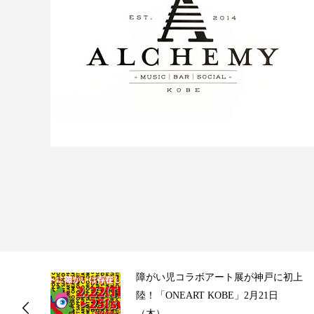
ス
障がい児コラボアート展が神戸に初上
陸！「ONEART KOBE」2月21日
（木）...