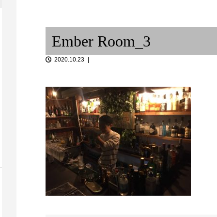
RCサクセシ
UK JAZZ DANCEの成り立ち
Tacos, vino 
Ember Room_3
2020.10.23
器別性格 /
「沖野好洋氏と語らうブラジリ
考...
アンミュージック ...
狂乱の発表会