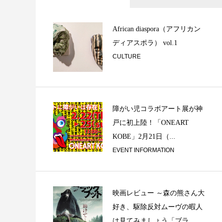
不登校と あの夏の
ョン ②
African diaspora（アフリカン
ディアスポラ） vol.1
CULTURE
障がい児コラボアート展が神
戸に初上陸！「ONEART
ミュージシャンの楽
KOBE」2月21日（...
或るベーシストの思
EVENT INFORMATION
映画レビュー ～森の熊さん大
好き、駆除反対ムーヴの暇人
は見てみましょう「ブラ...