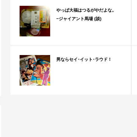
やっぱ大福はつるがやだよな。
−ジャイアント馬場 (談)
男ならセイ･イット･ラウド！