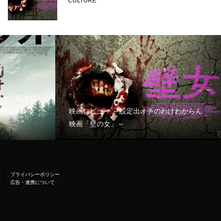
CULTURE
好き、駆除反
う「ブラッ
映画レビュー ～設定出オチのわけわからん
映画「壁の女」～
プライバシーポリシー
広告・連携について