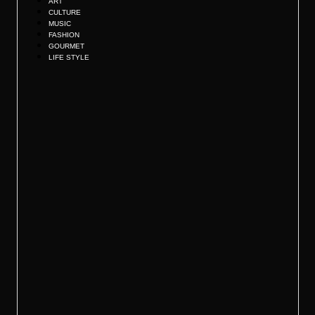
ART
CULTURE
MUSIC
FASHION
GOURMET
LIFE STYLE