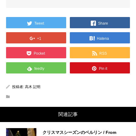
Tweet
Share
+1
Hatena
Pocket
RSS
feedly
Pin it
投稿者:
高木 記明
関連記事
クリスマスシーズンのベルリン / From