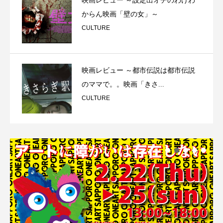
映画レビュー ～設定出オチのわけわ
からん映画「壁の女」～
CULTURE
映画レビュー ～都市伝説は都市伝説
のママで。。映画「きさ...
CULTURE