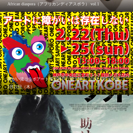
African diaspora（アフリカンディアスポラ） vol.1
障がい児コラボアート展が神戸に初上陸！「ONEART KOBE」
2月21日（木）...