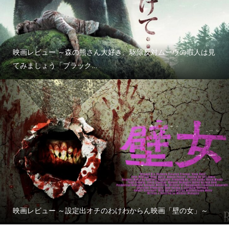
映画レビュー ～森の熊さん大好き、駆除反対ムーヴの暇人は見
てみましょう「ブラック...
映画レビュー ～設定出オチのわけわからん映画「壁の女」～