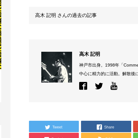
高木 記明
さんの過去の記事
高木 記明
神戸市出身。1998年「Comme
中心に精力的に活動。解散後に結
映画レビュー ～森の熊さん大好き、駆除
映
反対ムーヴの暇人は見てみましょ...
ん
Tweet
Share