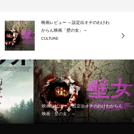
映画レビュー ～設定出オチのわけわ
からん映画「壁の女」～
CULTURE
好き、駆除反
う「ブラッ
映画レビュー ～設定出オチのわけわからん
映画「壁の女」～