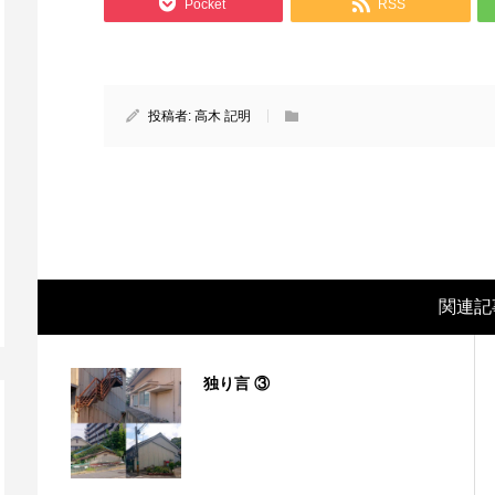
Pocket
RSS
投稿者:
高木 記明
関連記
独り言 ③