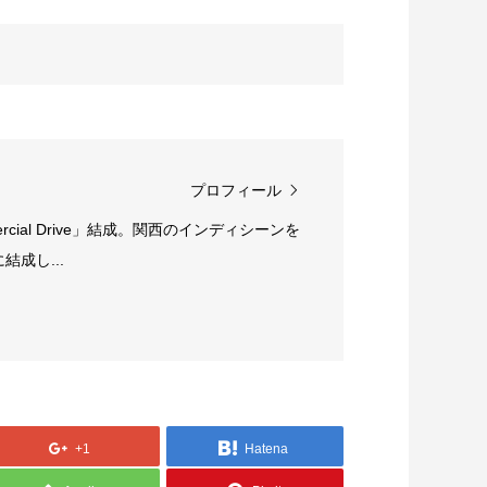
プロフィール
rcial Drive」結成。関西のインディシーンを
成し...
画レビュー ～設定出オチのわけわから
映画レビュ
映画「壁の女」～
マで。。映
+1
Hatena