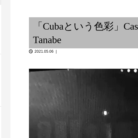
one / バンコク
ベースライン
鳴尾二胡教室 教室訓
ブルの中の小宇
「Cubaという色彩」Case 2 
Tanabe
2021.05.06
動
画
プ
2 廣明輝一
レ
ー
日々の碑 ②
北京遊学記 (2
ヤ
ー