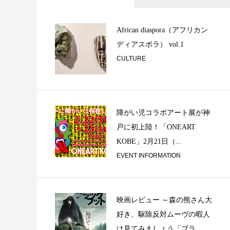
Back to square 
在...
African diaspora（アフリカン
ディアスポラ） vol.1
CULTURE
障がい児コラボアート展が神
戸に初上陸！「ONEART
「音談るつぼ」＃1
KOBE」2月21日（...
さんと。
EVENT INFORMATION
映画レビュー ～森の熊さん大
好き、駆除反対ムーヴの暇人
は見てみましょう「ブラ...