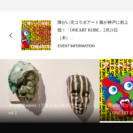
ス
障がい児コラボアート展が神戸に初上
陸！「ONEART KOBE」2月21日
（木）...
EVENT INFORMATION
African diaspora（アフリカンディアスポラ）
障がい児コラ
vol.1
「ONEART 