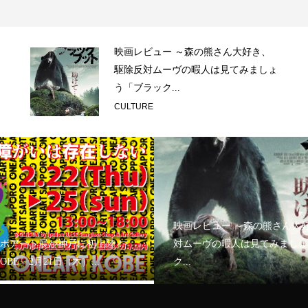
映画レビュー ～森の熊さん大好き、
駆除反対ムーヴの暇人は見てみましょ
う「ブラック...
CULTURE
映画レビュー ～森の熊さん大
ボアート展が神戸に初上陸！
対ムーヴの暇人は見てみましょ
KOBE」2月21日（木）...
ク...