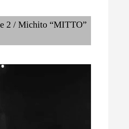
って？〜アンサン
宙【その１...
梅田 Zeela / 紡ぐ旅 vol.1
/ Michito “MITTO”
キツネの嫁入り、活動15周年記
)
念連続リリース第二弾「...