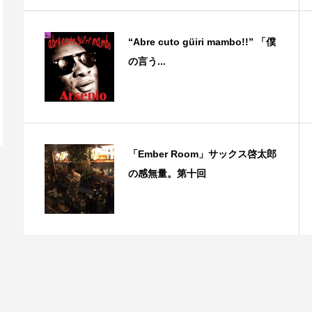
“Abre cuto güiri mambo!!” 「僕
の言う...
「Ember Room」サックス啓太郎
の感無量。第十回