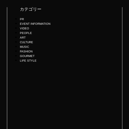
カテゴリー
PR
EVENT INFORMATION
VIDEO
PEOPLE
ART
CULTURE
MUSIC
FASHION
GOURMET
LIFE STYLE