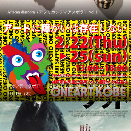
African diaspora（アフリカンディアスポラ） vol.1
障がい児コラボアート展が神戸に初上陸！「ONEART KOBE」
2月21日（木）...