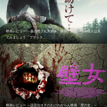
映画レビュー ～森の熊さん大好き、駆除反対ムーヴの暇人は見
てみましょう「ブラック...
映画レビュー ～設定出オチのわけわからん映画「壁の女」～