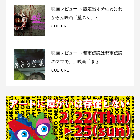
映画レビュー ～設定出オチのわけわ
からん映画「壁の女」～
CULTURE
映画レビュー ～都市伝説は都市伝説
のママで。。映画「きさ...
CULTURE