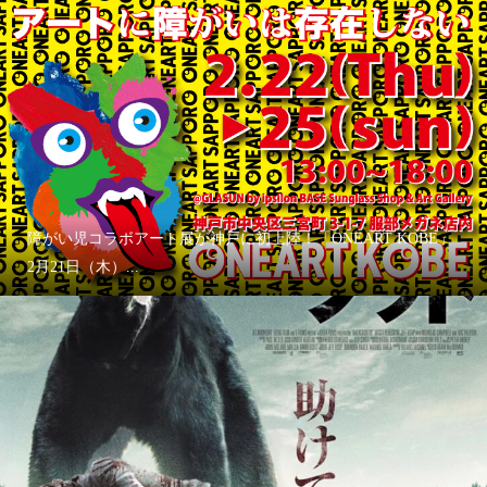
障がい児コラボアート展が神戸に初上陸！「ONEART KOBE」
2月21日（木）...