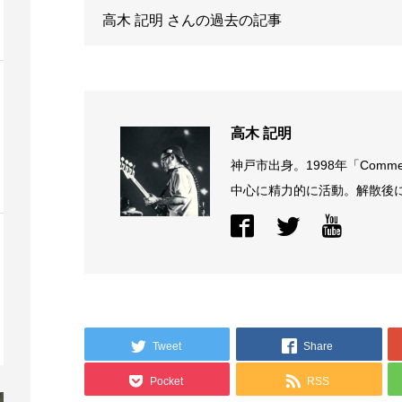
高木 記明
さんの過去の記事
高木 記明
神戸市出身。1998年「Comme
中心に精力的に活動。解散後に結
Tweet
Share
Pocket
RSS