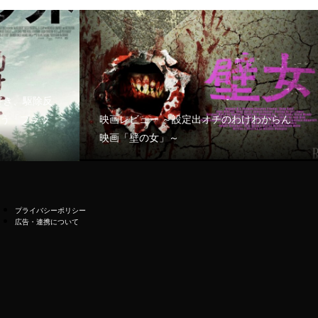
好き、駆除反
う「ブラッ
映画レビュー ～設定出オチのわけわからん
映画「壁の女」～
プライバシーポリシー
広告・連携について