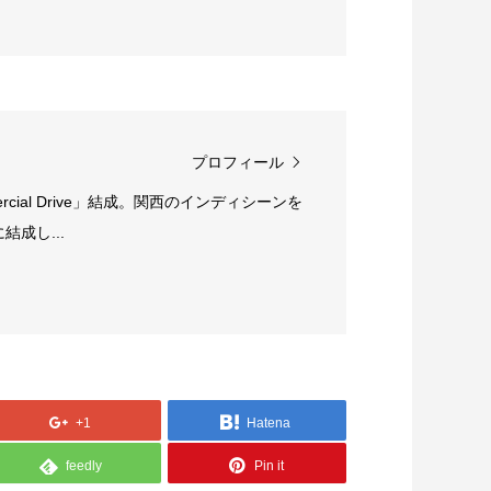
プロフィール
rcial Drive」結成。関西のインディシーンを
成し...
+1
Hatena
feedly
Pin it