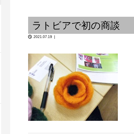
音楽と料理 / 或るベーシストの
クリスマスシ
思考回路 ⑤
/ From Occi..
ラトビアで初の商談
2021.07.19
SPEAKER STACK おすすめイ
クンゴボ...
ベント：神戸グ...
Summer of So