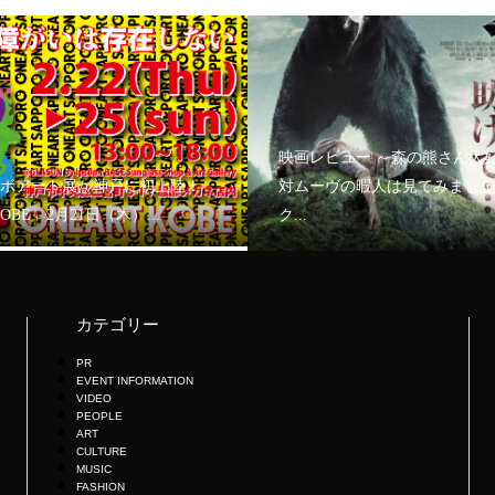
映画レビュー ～森の熊さん大
ボアート展が神戸に初上陸！
対ムーヴの暇人は見てみましょ
KOBE」2月21日（木）...
ク...
カテゴリー
PR
EVENT INFORMATION
VIDEO
PEOPLE
ART
CULTURE
MUSIC
FASHION