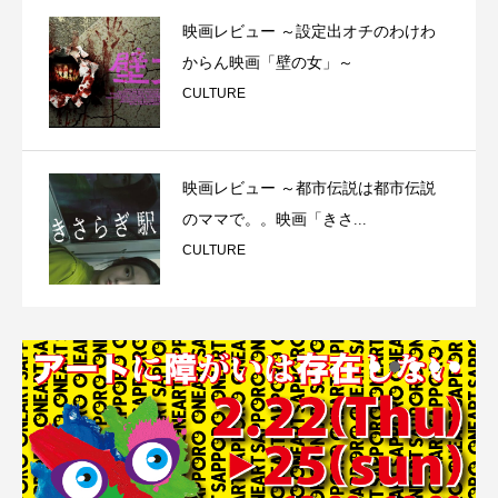
映画レビュー ～設定出オチのわけわ
からん映画「壁の女」～
CULTURE
映画レビュー ～都市伝説は都市伝説
のママで。。映画「きさ...
CULTURE