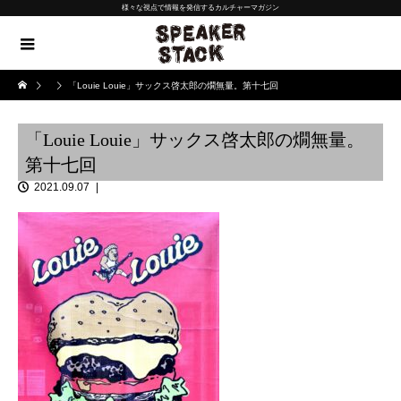
様々な視点で情報を発信するカルチャーマガジン
「Louie Louie」サックス啓太郎の燗無量。第十七回
「Louie Louie」サックス啓太郎の燗無量。
第十七回
2021.09.07