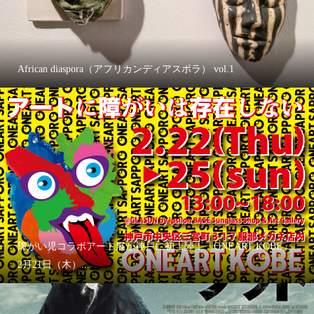
African diaspora（アフリカンディアスポラ） vol.1
障がい児コラボアート展が神戸に初上陸！「ONEART KOBE」
2月21日（木）...