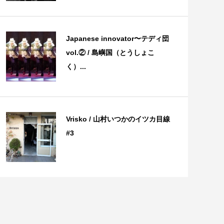
Japanese innovator〜テディ団
vol.② / 島嶼国（とうしょこ
く）...
Vrisko / 山村いつかのイツカ目線
#3