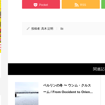
Pocket
RSS
投稿者:
高木 記明
関連記
映画レビュー ～森の熊さん大好き、駆除
映
反対ムーヴの暇人は見てみましょ...
ん
ベルリンの冬 〜 ウンム・クルス
ーム / From Occident to Orien...