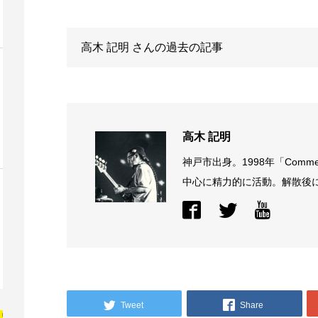
高木 記明
さんの過去の記事
高木 記明
神戸市出身。1998年「Comme
中心に精力的に活動。解散後に結
Tweet
Share