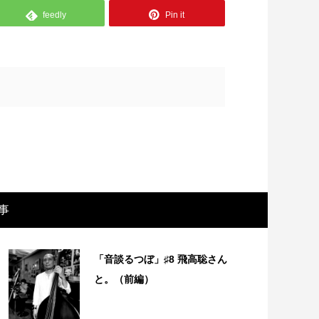
feedly
Pin it
事
画レビュー ～設定出オチのわけわから
映画レビュ
映画「壁の女」～
マで。。映
「音談るつぼ」♯8 飛高聡さん
と。（前編）