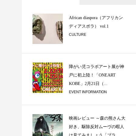
二胡との出会い
African diaspora（アフリカン
ディアスポラ） vol.1
CULTURE
障がい児コラボアート展が神
戸に初上陸！「ONEART
打の二：パーカッ
KOBE」2月21日（...
ると、この曖昧な世界
EVENT INFORMATION
映画レビュー ～森の熊さん大
好き、駆除反対ムーヴの暇人
は見てみましょう「ブラ...