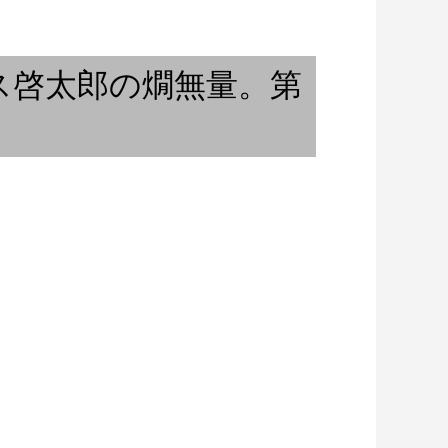
iaspora（アフリカン
「音談るつぼ」♯8 飛高聡さん
と。（前編）
サックス啓太郎の燗無量。第
って何？
ジャポニズム 春のススメ