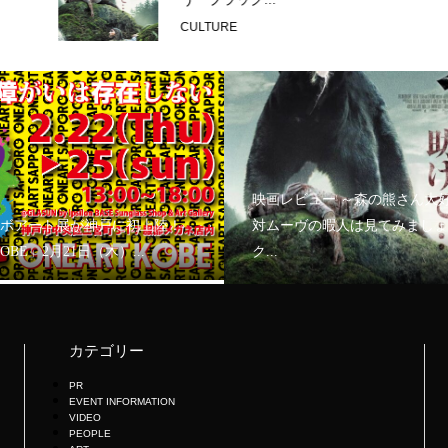
CULTURE
映画レビュー ～森の熊さん大
ボアート展が神戸に初上陸！
対ムーヴの暇人は見てみましょ
KOBE」2月21日（木）...
ク...
カテゴリー
PR
EVENT INFORMATION
VIDEO
PEOPLE