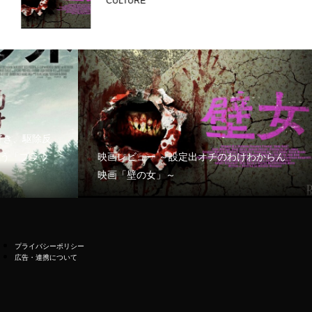
CULTURE
好き、駆除反
う「ブラッ
映画レビュー ～設定出オチのわけわからん
映画「壁の女」～
プライバシーポリシー
広告・連携について