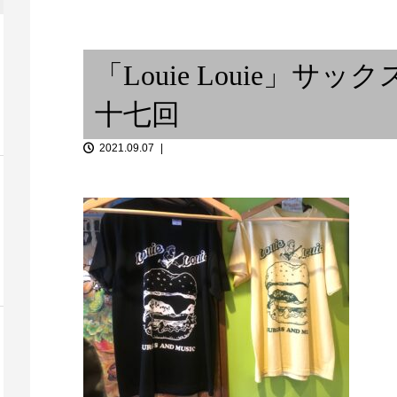
「沖野好洋氏と語らうブラジリ
African d
アンミュージック ...
ディアス...
「Louie Louie」
十七回
2021.09.07
ションあるあ
 /...
ジャポニズム 冬のススメ
ライブハウス