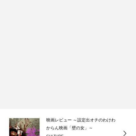
映画レビュー ～設定出オチのわけわ
からん映画「壁の女」～