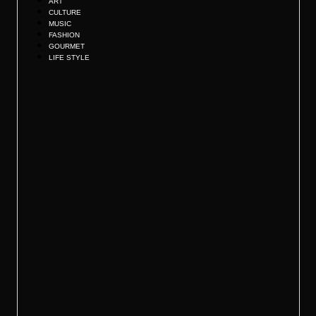
ART
CULTURE
MUSIC
FASHION
GOURMET
LIFE STYLE