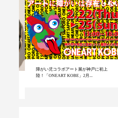
障がい児コラボアート展が神戸に初上
陸！「ONEART KOBE」2月...
スポ