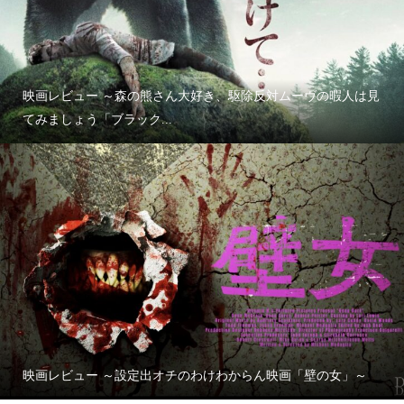
映画レビュー ～森の熊さん大好き、駆除反対ムーヴの暇人は見
てみましょう「ブラック...
映画レビュー ～設定出オチのわけわからん映画「壁の女」～