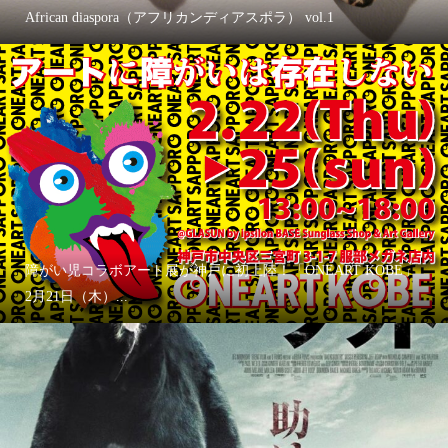
African diaspora（アフリカンディアスポラ） vol.1
障がい児コラボアート展が神戸に初上陸！「ONEART KOBE」
2月21日（木）...