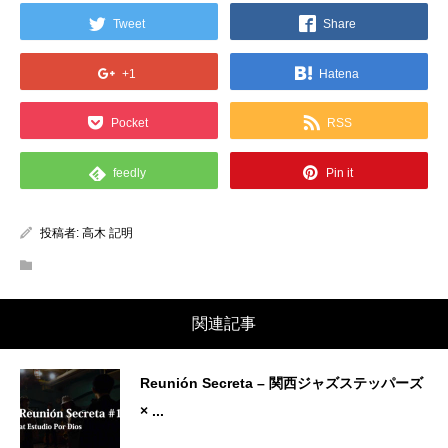
Tweet
Share
+1
Hatena
Pocket
RSS
feedly
Pin it
投稿者:
高木 記明
関連記事
Reunión Secreta – 関西ジャズステッパーズ
× ...