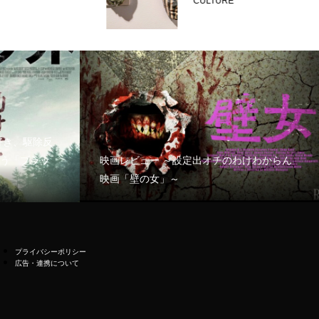
CULTURE
好き、駆除反
う「ブラッ
映画レビュー ～設定出オチのわけわからん
映画「壁の女」～
プライバシーポリシー
広告・連携について