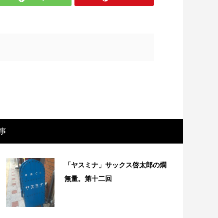
事
画レビュー ～都市伝説は都市伝説のマ
African 
で。。映画「きさらぎ駅」～
ラ） vol....
「ヤスミナ」サックス啓太郎の燗
無量。第十二回