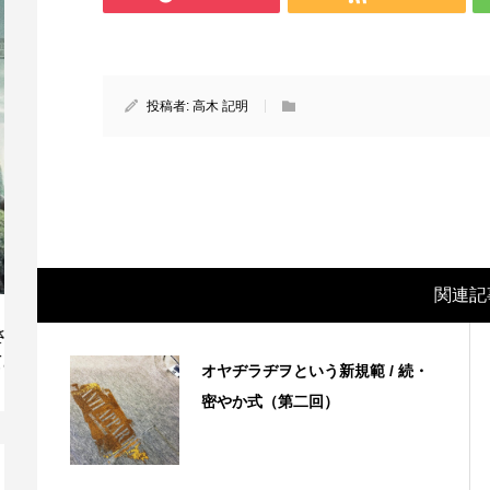
投稿者:
高木 記明
関連記
映画レビュー ～設定出オチのわけわから
映
ん映画「壁の女」～
マ
オヤヂラヂヲという新規範 / 続・
密やか式（第二回）