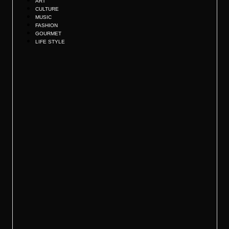
ART
CULTURE
MUSIC
FASHION
GOURMET
LIFE STYLE