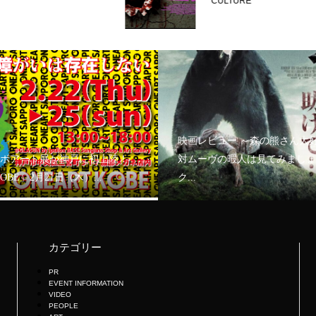
CULTURE
映画レビュー ～森の熊さん大
ボアート展が神戸に初上陸！
対ムーヴの暇人は見てみましょ
KOBE」2月21日（木）...
ク...
カテゴリー
PR
EVENT INFORMATION
VIDEO
PEOPLE