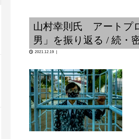
dance 〜ダン...
明石海峡の春
独り言 ③
山村幸則氏 アートプ
男」を振り返る / 続
2021.12.19
・音楽スタジ
祈りと音楽『
.
裏オーダーメイド
張り神事ご奉