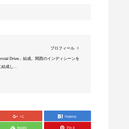
プロフィール
rcial Drive」結成。関西のインディシーンを
成し...
+1
Hatena
feedly
Pin it