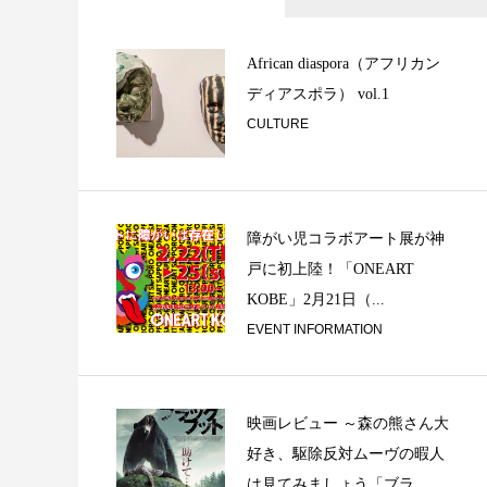
Secretly tell on 
African diaspora（アフリカン
ディアスポラ） vol.1
CULTURE
障がい児コラボアート展が神
戸に初上陸！「ONEART
サックスレッスン
KOBE」2月21日（...
オ「PEI STUDIO..
EVENT INFORMATION
映画レビュー ～森の熊さん大
好き、駆除反対ムーヴの暇人
は見てみましょう「ブラ...