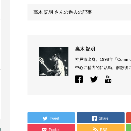
高木 記明
さんの過去の記事
高木 記明
神戸市出身。1998年「Comme
中心に精力的に活動。解散後に結
Tweet
Share
Pocket
RSS