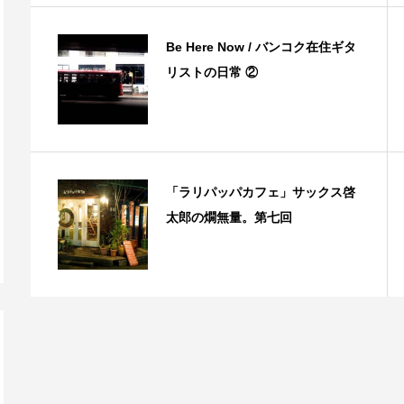
Be Here Now / バンコク在住ギタ
リストの日常 ②
「ラリパッパカフェ」サックス啓
太郎の燗無量。第七回