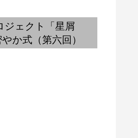
春の雨
ロジェクト「星屑
・密やか式（第六回）
天岩戸神社 注連縄
納』③
狂乱の発表会