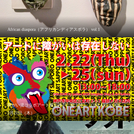
African diaspora（アフリカンディアスポラ） vol.1
障がい児コラボアート展が神戸に初上陸！「ONEART KOBE」
2月21日（木）...