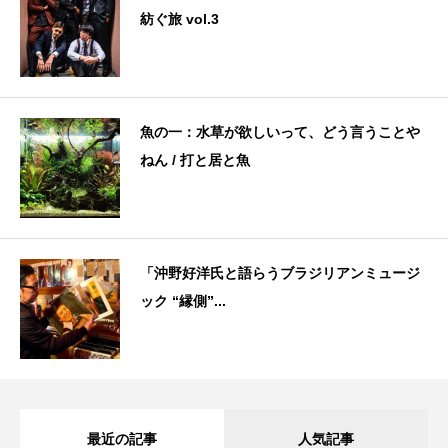
紡ぐ旅 vol.3
魚の一：水草が欲しいって、どう言うことや
ねん / 打と居と魚
「沖野好洋氏と語らうブラジリアンミュージ
ック “縁側”...
最近の記事
人気記事