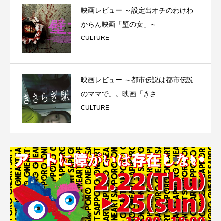
映画レビュー ～設定出オチのわけわ
からん映画「壁の女」～
CULTURE
映画レビュー ～都市伝説は都市伝説
のママで。。映画「きさ...
CULTURE