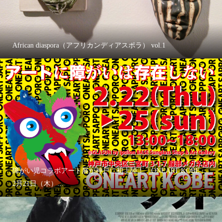
African diaspora（アフリカンディアスポラ） vol.1
障がい児コラボアート展が神戸に初上陸！「ONEART KOBE」
2月21日（木）...