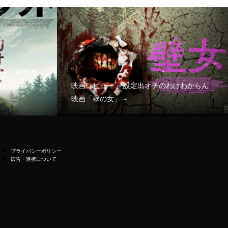
好き、駆除反
う「ブラッ
映画レビュー ～設定出オチのわけわからん
映画「壁の女」～
プライバシーポリシー
広告・連携について