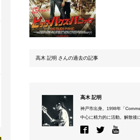
高木 記明
さんの過去の記事
高木 記明
神戸市出身。1998年「Comme
中心に精力的に活動。解散後に結