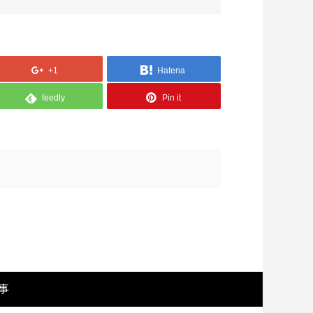
+1
Hatena
feedly
Pin it
画レビュー ～設定出オチのわけわから
映画レビュ
映画「壁の女」～
マで。。映
事