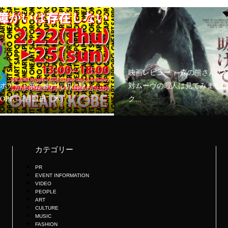
映画レビュー ～森の熊さん大
ボアート展が神戸に初上陸！
対ムーヴの暇人は見てみましょ
KOBE」2月21日（木）...
ク...
カテゴリー
PR
EVENT INFORMATION
VIDEO
PEOPLE
ART
CULTURE
MUSIC
FASHION