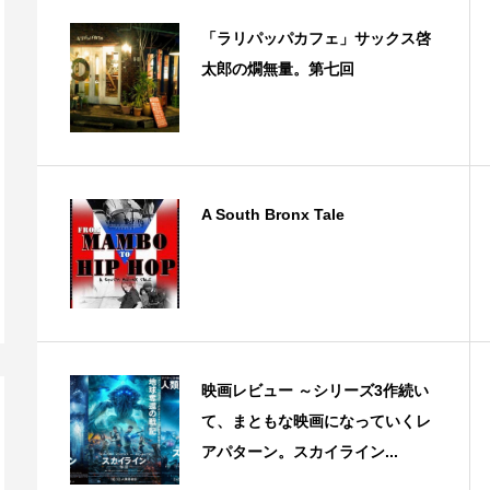
「ラリパッパカフェ」サックス啓
太郎の燗無量。第七回
A South Bronx Tale
映画レビュー ～シリーズ3作続い
て、まともな映画になっていくレ
アパターン。スカイライン...