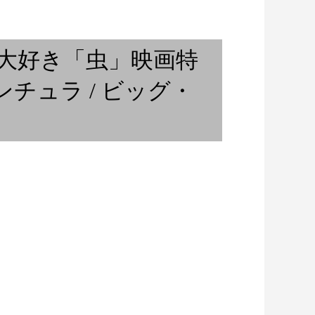
カフェ」サックス
ボケロウが選ぶ 野村麻紀ベス
量。第七回
ト・テン
な大好き「虫」映画特
ンチュラ / ビッグ・
天使の都 / バンコク在住ギタリ
ストの日常 ①