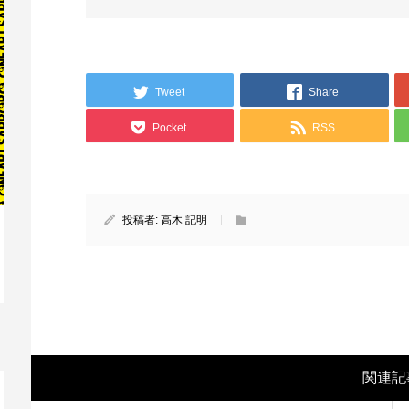
Tweet
Share
Pocket
RSS
投稿者:
高木 記明
映画レビュー ～森の熊さん大好き、駆除
映
反対ムーヴの暇人は見てみましょ...
ん
関連記