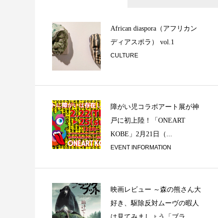
UK JAZZ DAN
African diaspora（アフリカン
ディアスポラ） vol.1
CULTURE
障がい児コラボアート展が神
戸に初上陸！「ONEART
東川崎町・西出町 
KOBE」2月21日（...
たい #1
EVENT INFORMATION
映画レビュー ～森の熊さん大
好き、駆除反対ムーヴの暇人
は見てみましょう「ブラ...