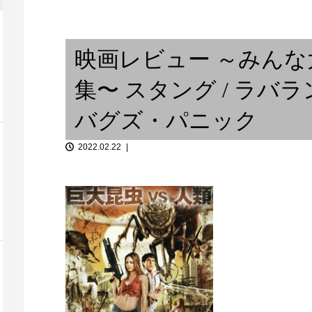
「ラリパッパ
CEの成り立ち
「アナログ “感”」クンゴボ...
啓太郎の燗無
映画レビュー ～みん
集〜 スタング / ラバラ
バグズ・パニック
2022.02.22
/ 神戸に帰り
Tacos, vino y musica
春の雨