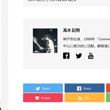
高木 記明
神戸市出身。1998年「Comme
中心に精力的に活動。解散後に結
Tweet
Share
Pocket
RSS