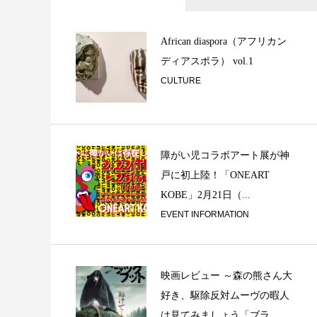
聖なる鳥は空に還る 
Vientiane...
African diaspora（アフリカン
ディアスポラ） vol.1
CULTURE
障がい児コラボアート展が神
戸に初上陸！「ONEART
KOBE」2月21日（...
祈りと音楽『ご奉
EVENT INFORMATION
映画レビュー ～森の熊さん大
好き、駆除反対ムーヴの暇人
は見てみましょう「ブラ...