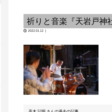
− Laos
キツネの嫁入り、活動15周年記
念 5th ALBUM...
インプット・
祈りと音楽『天岩戸神社
2022.01.12
打の四：パーカッションあるあ
納演奏』①
ると、この曖昧な世界 ②...
Typo Grafix
高木 記明
さんの過去の記事