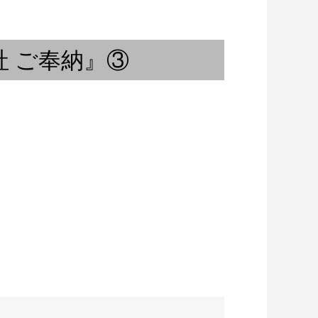
ボケロウが選ぶ 野村麻紀ベス
アウトプット①
ト・テン
 ご奉納』③
春の雨