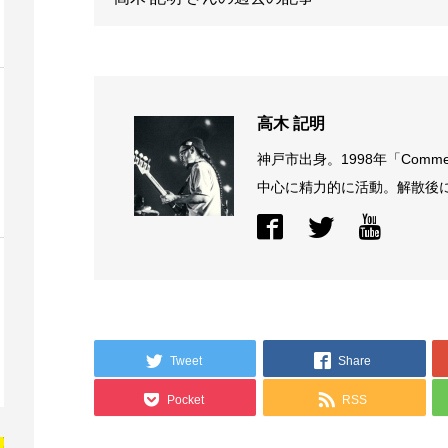
高木 記明
神戸市出身。1998年「Comme
中心に精力的に活動。解散後に結
Tweet
Share
Pocket
RSS