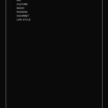
ART
CULTURE
MUSIC
FASHION
GOURMET
LIFE STYLE