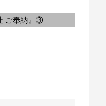
Typo Grafix
 ご奉納』③
ミステリーツアー
選盤