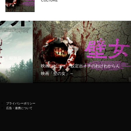
CULTURE
好き、駆除反
う「ブラッ
映画レビュー ～設定出オチのわけわからん
映画「壁の女」～
プライバシーポリシー
広告・連携について