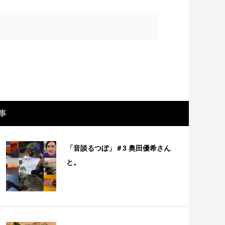
事
「音談るつぼ」＃3 奥田優希さん
画レビュー ～設定出オチのわけわから
映画レビュ
と。
映画「壁の女」～
マで。。映