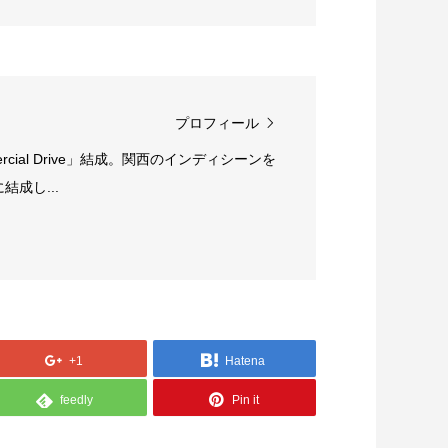
プロフィール
rcial Drive」結成。関西のインディシーンを
成し...
+1
Hatena
feedly
Pin it