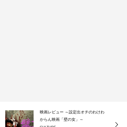
映画レビュー ～設定出オチのわけわ
からん映画「壁の女」～