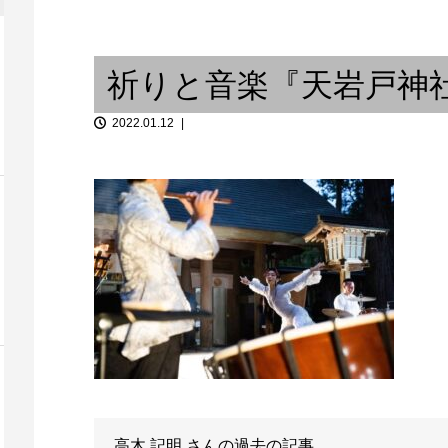
one / バンコク
Be Here Now / バンコク在住ギ
タリストの...
独り言 ②
祈りと音楽『天岩戸神社
2022.01.12
ウンム・クル
キツネの嫁入り、活動15周年記
私のマジカル
念 5th ALBUM...
水先案内人
高木 記明
さんの過去の記事