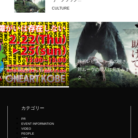
CULTURE
映画レビュー ～森の熊さん大
ボアート展が神戸に初上陸！
対ムーヴの暇人は見てみましょ
KOBE」2月21日（木）...
ク...
カテゴリー
PR
EVENT INFORMATION
VIDEO
PEOPLE