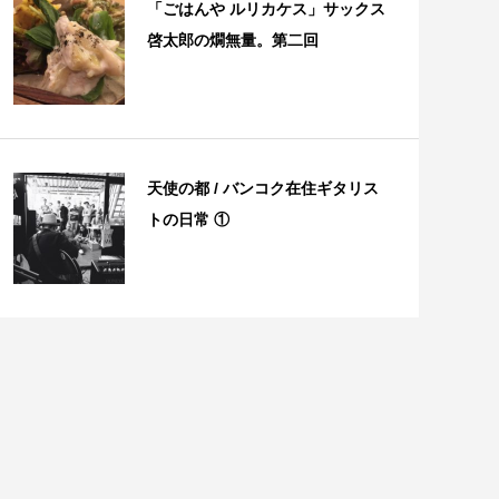
「ごはんや ルリカケス」サックス
啓太郎の燗無量。第二回
天使の都 / バンコク在住ギタリス
トの日常 ①