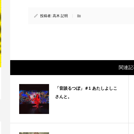
投稿者:
高木 記明
関連記
「音談るつぼ」＃1 あたしよしこ
映画レビュー ～森の熊さん大好き、駆除
映
さんと。
反対ムーヴの暇人は見てみましょ...
ん