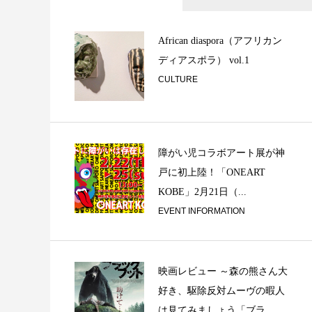
Back to square 
在...
African diaspora（アフリカン
ディアスポラ） vol.1
CULTURE
障がい児コラボアート展が神
戸に初上陸！「ONEART
ベルリンの冬 〜 
KOBE」2月21日（...
スーム / From ...
EVENT INFORMATION
映画レビュー ～森の熊さん大
好き、駆除反対ムーヴの暇人
は見てみましょう「ブラ...