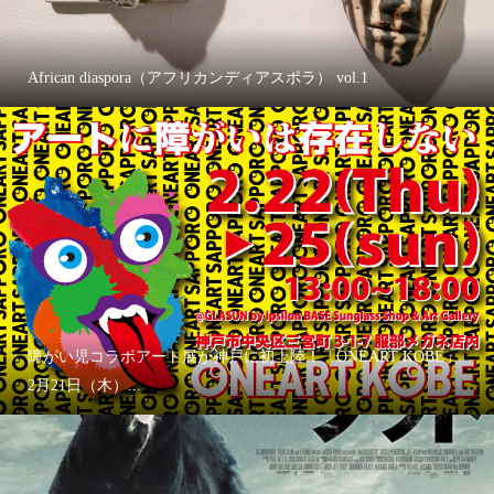
African diaspora（アフリカンディアスポラ） vol.1
障がい児コラボアート展が神戸に初上陸！「ONEART KOBE」
2月21日（木）...