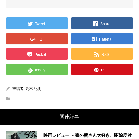
Tweet
Share
+1
Hatena
Pocket
RSS
feedly
Pin it
投稿者:
高木 記明
関連記事
映画レビュー ～森の熊さん大好き、駆除反対