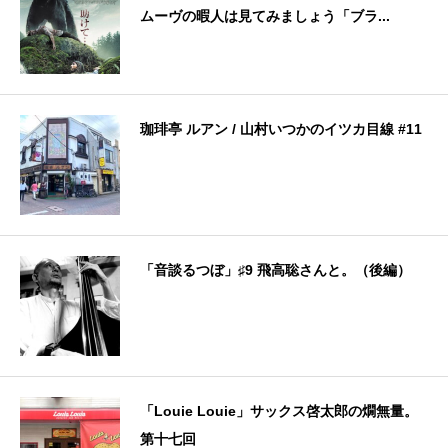
ムーヴの暇人は見てみましょう「ブラ...
珈琲亭 ルアン / 山村いつかのイツカ目線 #11
「音談るつぼ」♯9 飛高聡さんと。（後編）
「Louie Louie」サックス啓太郎の燗無量。
第十七回