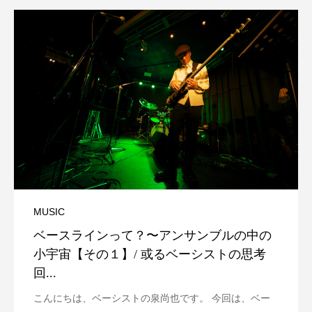
MUSIC
ベースラインって？〜アンサンブルの中の
小宇宙【その１】/ 或るベーシストの思考
回...
こんにちは、ベーシストの泉尚也です。 今回は、ベー