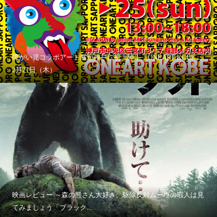
障がい児コラボアート展が神戸に初上陸！「ONEART KOBE」
2月21日（木）...
映画レビュー ～森の熊さん大好き、駆除反対ムーヴの暇人は見
てみましょう「ブラック...