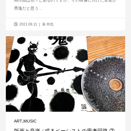
画作品は色々とあるのですが、その映像に付けた音楽が
秀逸だと思う...
2021.06.11
泉 尚也
,
ART
MUSIC
版画と音楽 / 或るベーシストの思考回路 ⑦