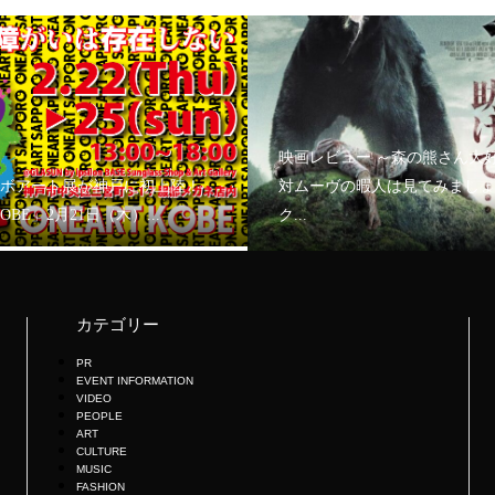
映画レビュー ～森の熊さん大
ボアート展が神戸に初上陸！
対ムーヴの暇人は見てみましょ
KOBE」2月21日（木）...
ク...
カテゴリー
PR
EVENT INFORMATION
VIDEO
PEOPLE
ART
CULTURE
MUSIC
FASHION