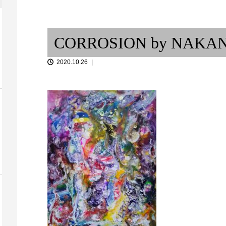
ェ」サックス
第七回
UK JAZZ DANCEの成り立ち
独り言 ②
CORROSION by NAKAN
2020.10.26
私の楽器は私のカラダ
レコードジャ