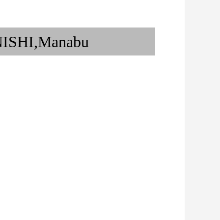
舞子と二胡と六角堂
ISHI,Manabu
ケットと洋服 ②
Secretly tell on dance 〜ダン...