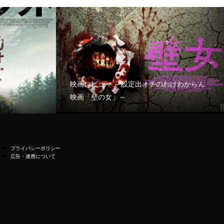
好き、駆除反
う「ブラッ
映画レビュー ～設定出オチのわけわからん
映画「壁の女」～
プライバシーポリシー
広告・連携について