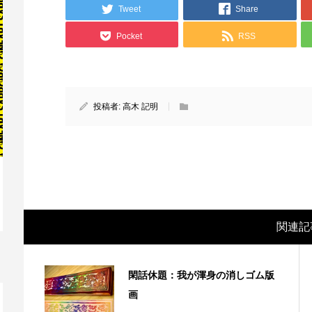
Tweet
Share
Pocket
RSS
投稿者:
高木 記明
映画レビュー ～森の熊さん大好き、駆除
映
関連記
反対ムーヴの暇人は見てみましょ...
ん
閑話休題：我が渾身の消しゴム版
画