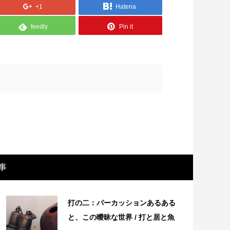
+1
Hatena
feedly
Pin it
画レビュー ～設定出オチのわけわから
映画レビュ
事
映画「壁の女」～
マで。。映
打の二：パーカッションあるある
と、この曖昧な世界 / 打と居と魚