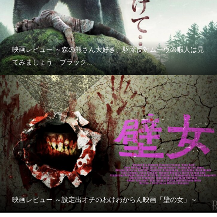
映画レビュー ～森の熊さん大好き、駆除反対ムーヴの暇人は見
てみましょう「ブラック...
映画レビュー ～設定出オチのわけわからん映画「壁の女」～