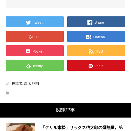
Tweet
Share
+1
Hatena
Pocket
RSS
feedly
Pin it
投稿者:
高木 記明
関連記事
「グリル末松」サックス啓太郎の燗無量。第