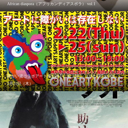
African diaspora（アフリカンディアスポラ） vol.1
障がい児コラボアート展が神戸に初上陸！「ONEART KOBE」
2月21日（木）...