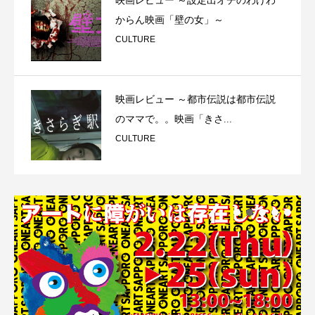
映画レビュー ～設定出オチのわけわ
からん映画「壁の女」～
CULTURE
映画レビュー ～都市伝説は都市伝説
のママで。。映画「きさ...
CULTURE