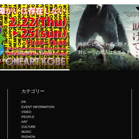
映画レビュー ～森の熊さん大
ボアート展が神戸に初上陸！
対ムーヴの暇人は見てみましょ
KOBE」2月21日（木）...
ク...
カテゴリー
PR
EVENT INFORMATION
VIDEO
PEOPLE
ART
CULTURE
MUSIC
FASHION