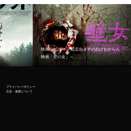
好き、駆除反
う「ブラッ
映画レビュー ～設定出オチのわけわからん
映画「壁の女」～
プライバシーポリシー
広告・連携について