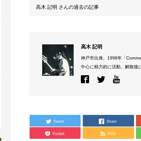
高木 記明
さんの過去の記事
高木 記明
神戸市出身。1998年「Comme
中心に精力的に活動。解散後に結
Tweet
Share
Pocket
RSS