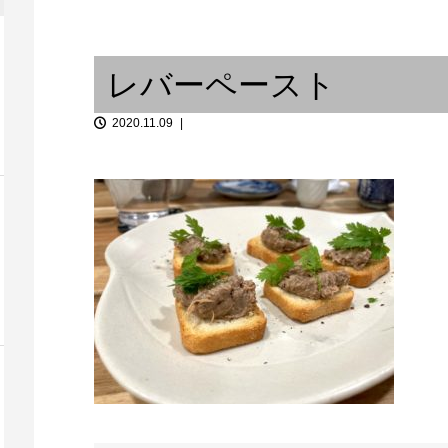
間には、宇宙
或...
男ならセイ･イット･ラウド！
ライブハウス
レバーペースト
2020.11.09
『自分でやっ
祈りと音楽『天岩戸神社 注連縄
。能...
張り神事ご奉納』③
裏オーダーメ