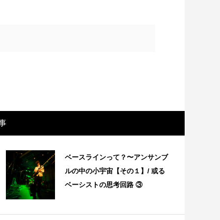
事
画レビュー ～設定出オチのわけわから
映画レビュ
ベースラインって？〜アンサンブ
映画「壁の女」～
マで。。映
ルの中の小宇宙【その１】/ 或る
ベーシストの思考回路 ③