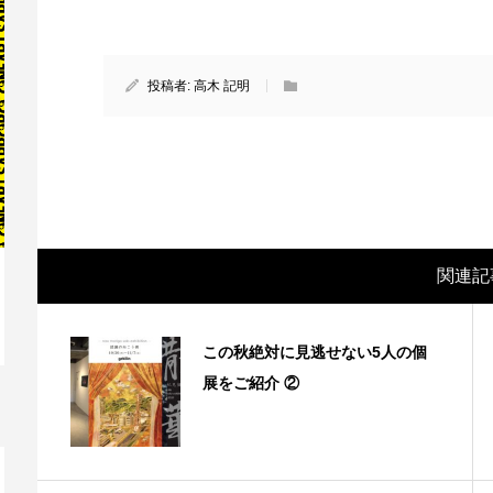
投稿者:
高木 記明
関連記
映画レビュー ～森の熊さん大好き、駆除
映
この秋絶対に見逃せない5人の個
反対ムーヴの暇人は見てみましょ...
ん
展をご紹介 ②