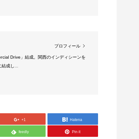
プロフィール
rcial Drive」結成。関西のインディシーンを
成し...
+1
Hatena
feedly
Pin it