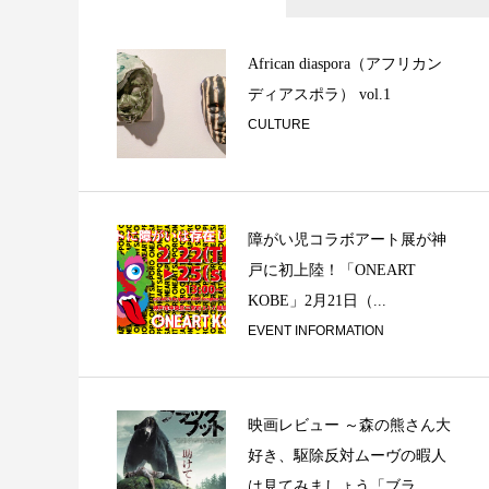
ベースとドラムの
的空間が存在する / 
African diaspora（アフリカン
ディアスポラ） vol.1
CULTURE
障がい児コラボアート展が神
戸に初上陸！「ONEART
居の二〜打の三：
KOBE」2月21日（...
てみよう！＠90年代
EVENT INFORMATION
映画レビュー ～森の熊さん大
好き、駆除反対ムーヴの暇人
は見てみましょう「ブラ...