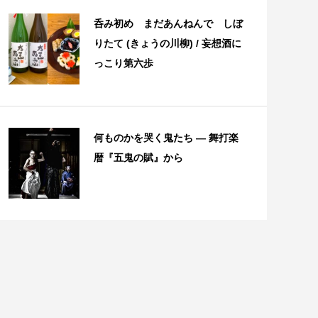
呑み初め まだあんねんで しぼ
りたて (きょうの川柳) / 妄想酒に
っこり第六歩
何ものかを哭く鬼たち — 舞打楽
暦『五鬼の賦』から