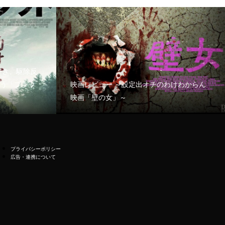
好き、駆除反
う「ブラッ
映画レビュー ～設定出オチのわけわからん
映画「壁の女」～
プライバシーポリシー
広告・連携について