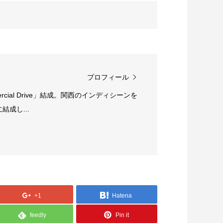
プロフィール
rcial Drive」結成。関西のインディシーンを
成し...
+1
Hatena
feedly
Pin it