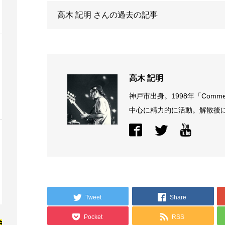
高木 記明
さんの過去の記事
高木 記明
神戸市出身。1998年「Comme
中心に精力的に活動。解散後に結
Tweet
Share
Pocket
RSS