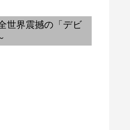
ベルリンの春 〜 摩訶不思議な
ミャンマーの音楽 / ...
て全世界震撼の「デビ
～
Be Here Now / バンコク在住ギ
タリストの...