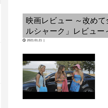
ベースとドラムの間には、宇宙
クンゴボ...
的空間が存在する / 或...
狂乱の発表会
映画レビュー ～改め
ルシャーク」レビュー
2021.01.21
私の楽器は私のカラダ
南米夢紀行