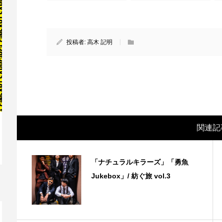
投稿者:
高木 記明
関連記
映画レビュー ～森の熊さん大好き、駆除
映
「ナチュラルキラーズ」「勇魚
反対ムーヴの暇人は見てみましょ...
ん
Jukebox」/ 紡ぐ旅 vol.3