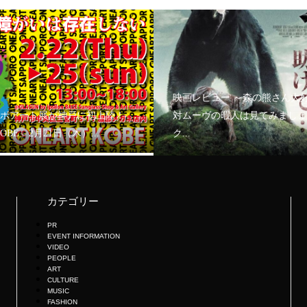
映画レビュー ～森の熊さん大
ボアート展が神戸に初上陸！
対ムーヴの暇人は見てみましょ
KOBE」2月21日（木）...
ク...
カテゴリー
PR
EVENT INFORMATION
VIDEO
PEOPLE
ART
CULTURE
MUSIC
FASHION