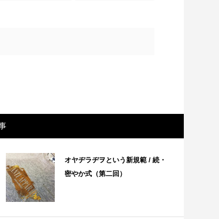
事
画レビュー ～設定出オチのわけわから
映画レビュ
オヤヂラヂヲという新規範 / 続・
映画「壁の女」～
マで。。映
密やか式（第二回）