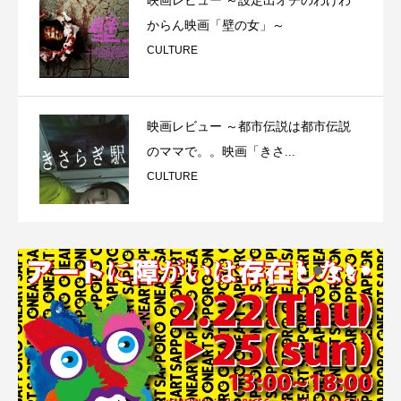
映画レビュー ～設定出オチのわけわ
からん映画「壁の女」～
CULTURE
映画レビュー ～都市伝説は都市伝説
のママで。。映画「きさ...
CULTURE