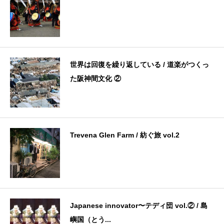
世界は回復を繰り返している / 道楽がつくっ
た阪神間文化 ②
Trevena Glen Farm / 紡ぐ旅 vol.2
Japanese innovator〜テディ団 vol.② / 島
嶼国（とう...