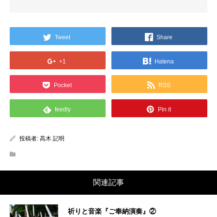
Tweet
Share
+1
Hatena
Pocket
RSS
feedly
Pin it
投稿者:
高木 記明
関連記事
祈りと音楽『ご奉納演奏』②