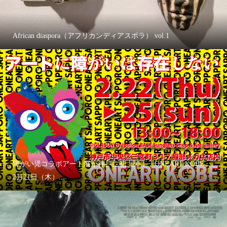
African diaspora（アフリカンディアスポラ） vol.1
障がい児コラボアート展が神戸に初上陸！「ONEART KOBE」
2月21日（木）...