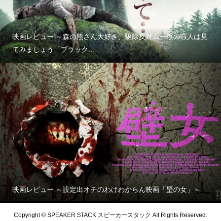
映画レビュー ～森の熊さん大好き、駆除反対ムーヴの暇人は見
てみましょう「ブラック...
映画レビュー ～設定出オチのわけわからん映画「壁の女」～
Copyright © SPEAKER STACK スピーカースタック All Rights Reserved.