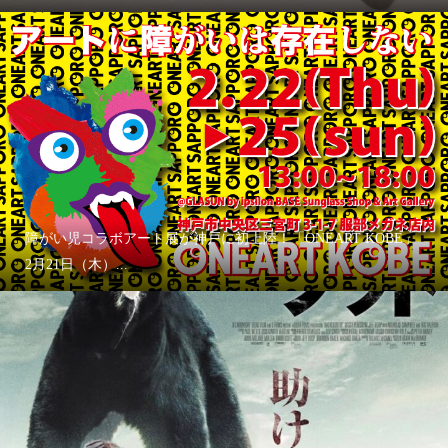
障がい児コラボアート展が神戸に初上陸！「ONEART KOBE」
2月21日（木）...