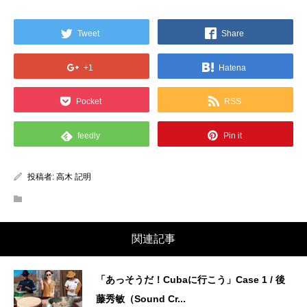
Tweet
Share
+1
Hatena
Pocket
RSS
feedly
Pin it
投稿者:
高木 記明
関連記事
「あっそうだ！Cubaに行こう」Case 1 / 後
藤秀敏（Sound Cr...