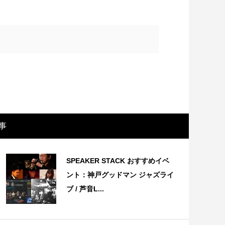
事
画レビュー ～設定出オチのわけわから
映画レビュ
SPEAKER STACK おすすめイベ
映画「壁の女」～
マで。。映
ント：神戸グッドマン ジャズライ
ブ / 芦音L...