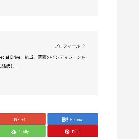
プロフィール
rcial Drive」結成。関西のインディシーンを
成し...
+1
Hatena
feedly
Pin it