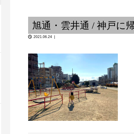
間には、宇宙
デュッセルドルフ 〜 ヒューマ
或...
ンビートボックス / ...
Secretly tel
旭通・雲井通 / 神戸に帰
2021.06.24
ーヌーン奏者
「ラリパッパカフェ」サックス
啓太郎の燗無量。第七回
MEXICANA