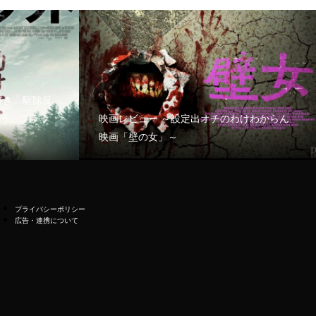
好き、駆除反
う「ブラッ
映画レビュー ～設定出オチのわけわからん
映画「壁の女」～
プライバシーポリシー
広告・連携について