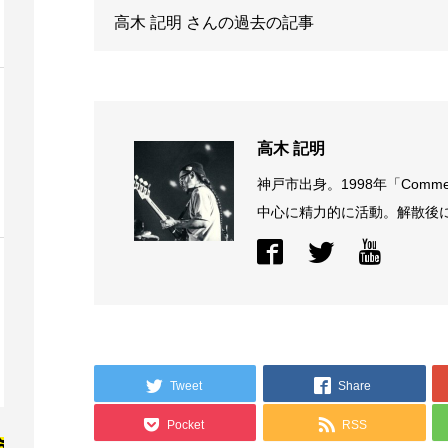
高木 記明
さんの過去の記事
高木 記明
神戸市出身。1998年「Comme
中心に精力的に活動。解散後に結
Tweet
Share
Pocket
RSS