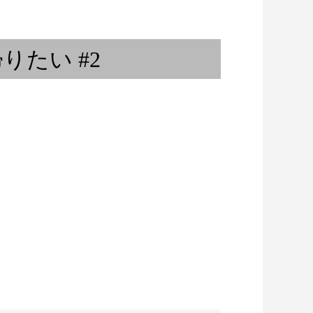
l on dance 〜ダン...
レコードジャケットと洋服 ②
りたい #2
ロックのシャーマンが、そこに
は在た！！