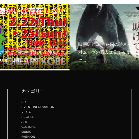
映画レビュー ～森の熊さん大
ボアート展が神戸に初上陸！
対ムーヴの暇人は見てみましょ
KOBE」2月21日（木）...
ク...
カテゴリー
PR
EVENT INFORMATION
VIDEO
PEOPLE
ART
CULTURE
MUSIC
FASHION