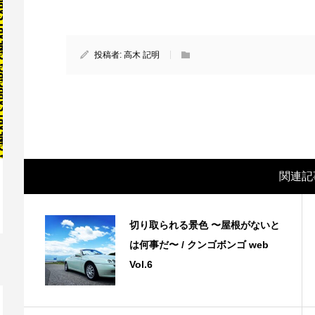
投稿者:
高木 記明
関連記
映画レビュー ～森の熊さん大好き、駆除
映
切り取られる景色 〜屋根がないと
反対ムーヴの暇人は見てみましょ...
ん
は何事だ〜 / クンゴボンゴ web
Vol.6