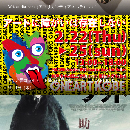
African diaspora（アフリカンディアスポラ） vol.1
障がい児コラボアート展が神戸に初上陸！「ONEART KOBE」
2月21日（木）...