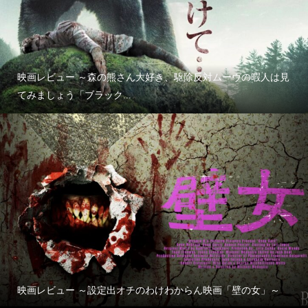
映画レビュー ～森の熊さん大好き、駆除反対ムーヴの暇人は見
てみましょう「ブラック...
映画レビュー ～設定出オチのわけわからん映画「壁の女」～