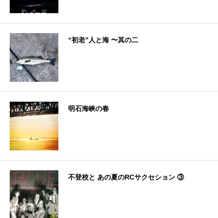
“初老”人と海 〜其の二
明石海峡の春
不登校と あの夏のRCサクセション ③