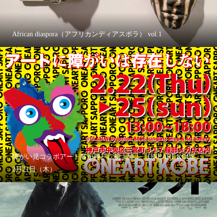
African diaspora（アフリカンディアスポラ） vol.1
障がい児コラボアート展が神戸に初上陸！「ONEART KOBE」
2月21日（木）...