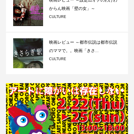
映画レビュー ～設定出オチのわけわ
からん映画「壁の女」～
CULTURE
映画レビュー ～都市伝説は都市伝説
のママで。。映画「きさ...
CULTURE