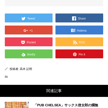
Tweet
Share
+1
Hatena
Pocket
RSS
feedly
Pin it
投稿者:
高木 記明
関連記事
「PUB CHELSEA」サックス啓太郎の燗無