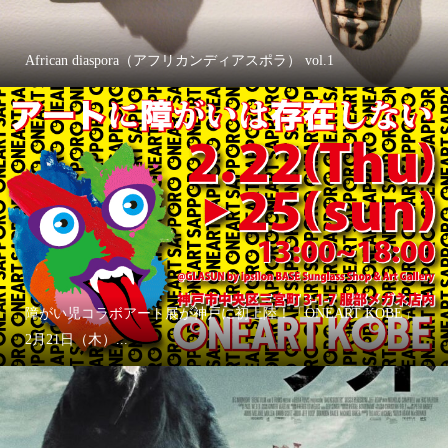
African diaspora（アフリカンディアスポラ） vol.1
障がい児コラボアート展が神戸に初上陸！「ONEART KOBE」
2月21日（木）...