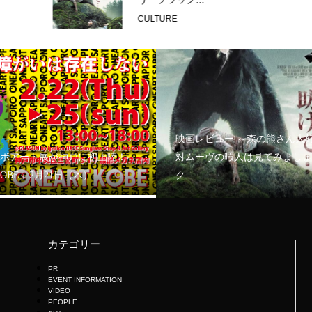
CULTURE
映画レビュー ～森の熊さん大
ボアート展が神戸に初上陸！
対ムーヴの暇人は見てみましょ
KOBE」2月21日（木）...
ク...
カテゴリー
PR
EVENT INFORMATION
VIDEO
PEOPLE