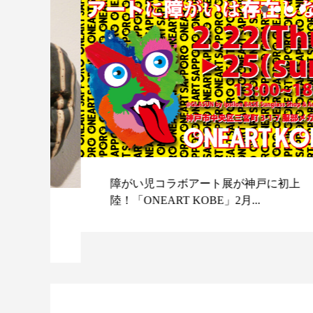
障がい児コラボアート展が神戸に初上
陸！「ONEART KOBE」2月...
スポ