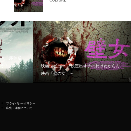
CULTURE
好き、駆除反
う「ブラッ
映画レビュー ～設定出オチのわけわからん
映画「壁の女」～
プライバシーポリシー
広告・連携について