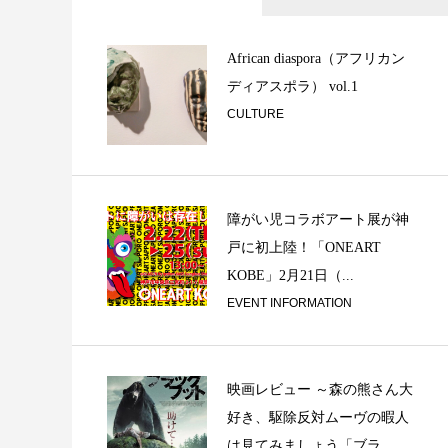
Typo Grafix
African diaspora（アフリカン
ディアスポラ） vol.1
CULTURE
障がい児コラボアート展が神
戸に初上陸！「ONEART
旭通・雲井通 / 
KOBE」2月21日（...
#2
EVENT INFORMATION
映画レビュー ～森の熊さん大
好き、駆除反対ムーヴの暇人
は見てみましょう「ブラ...