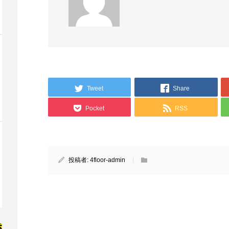
Tweet
Share
Pocket
RSS
投稿者:
4floor-admin