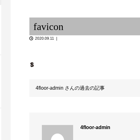
「音談るつぼ
日々の碑 ①
こさんと。
favicon
2020.09.11
神戸に帰りたい
コロナ規制緩和へ 〜 アラブヴ
African d
4floor-admin
さんの過去の記事
ァイオリン / Fro...
ディアス...
4floor-admin