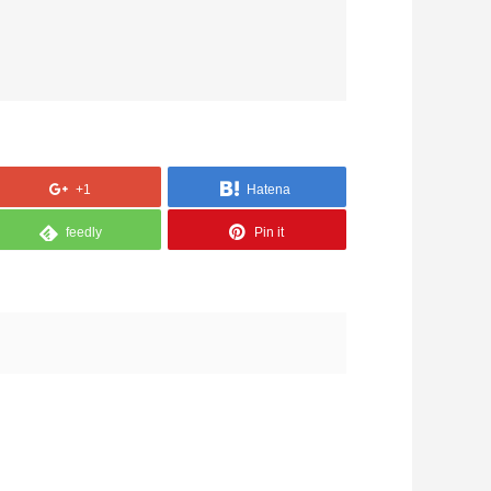
+1
Hatena
feedly
Pin it