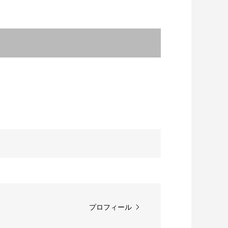
」＃2 ながのたか
「ラリパッパカフェ」サックス
啓太郎の燗無量。第七回
iaspora（アフリカン
打の二：パーカッションあるあ
ると、この曖昧な世界 /...
プロフィール