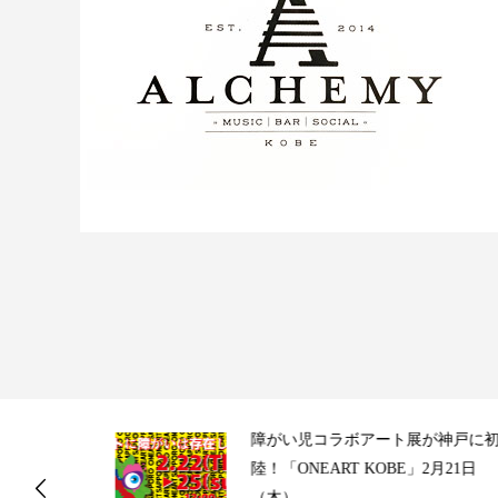
ス
障がい児コラボアート展が神戸に初上
陸！「ONEART KOBE」2月21日
（木）...