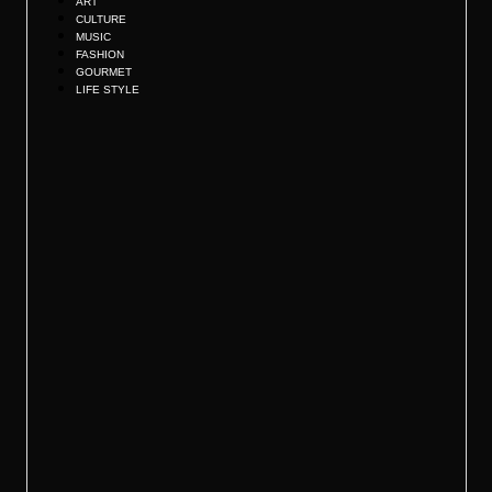
ART
CULTURE
MUSIC
FASHION
GOURMET
LIFE STYLE