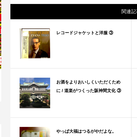
関連記
レコードジャケットと洋服 ③
お酒をよりおいしくいただくため
に / 道楽がつくった阪神間文化 ③
映画レビュー ～森の熊さん大好き、駆除
映
反対ムーヴの暇人は見てみましょ...
ん
やっぱ大福はつるがやだよな。