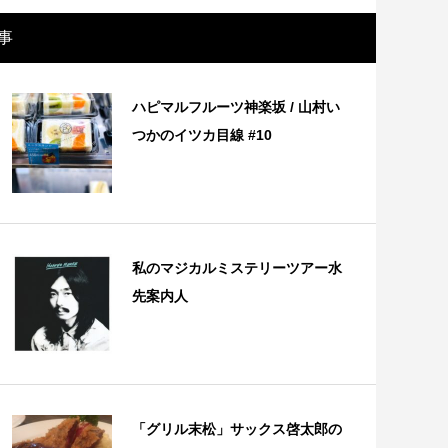
事
ハピマルフルーツ神楽坂 / 山村い
つかのイツカ目線 #10
私のマジカルミステリーツアー水
先案内人
画レビュー ～設定出オチのわけわから
映画レビュ
映画「壁の女」～
マで。。映
「グリル末松」サックス啓太郎の