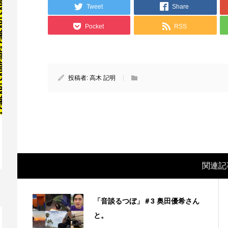
Tweet
Share
Pocket
RSS
投稿者:
高木 記明
映画レビュー ～森の熊さん大好き、駆除
映
関連記
反対ムーヴの暇人は見てみましょ...
ん
「音談るつぼ」＃3 奥田優希さん
と。