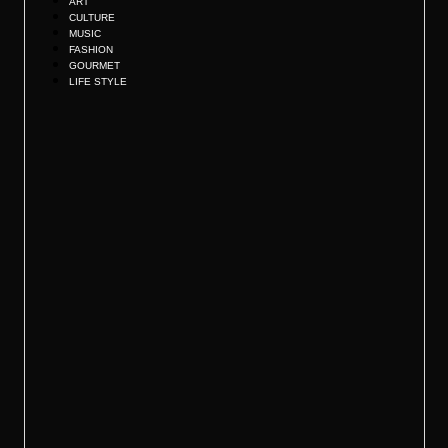
ART
CULTURE
MUSIC
FASHION
GOURMET
LIFE STYLE