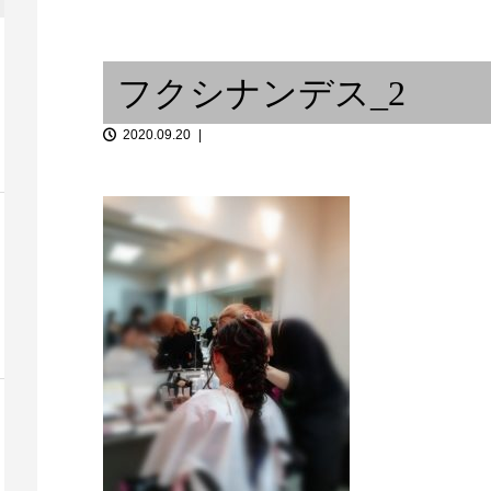
! 〜それは実験から
春の詩
集まれ動物の
フクシナンデス_2
2020.09.20
one / バンコク
活気が戻って
Good Life Cafe
From Occide.