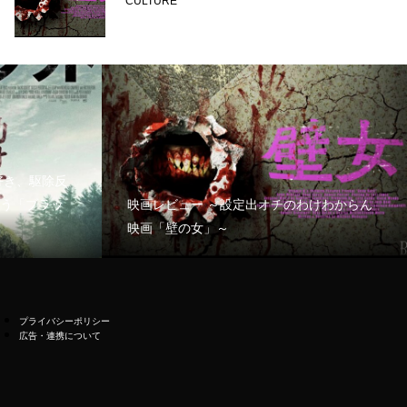
CULTURE
好き、駆除反
う「ブラッ
映画レビュー ～設定出オチのわけわからん
映画「壁の女」～
プライバシーポリシー
広告・連携について