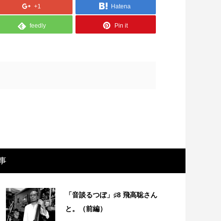
+1
Hatena
feedly
Pin it
画レビュー ～設定出オチのわけわから
映画レビュ
事
映画「壁の女」～
マで。。映
「音談るつぼ」♯8 飛高聡さん
と。（前編）