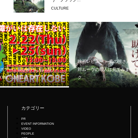
CULTURE
映画レビュー ～森の熊さん大
ボアート展が神戸に初上陸！
対ムーヴの暇人は見てみましょ
KOBE」2月21日（木）...
ク...
カテゴリー
PR
EVENT INFORMATION
VIDEO
PEOPLE