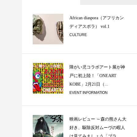
Experiment !
産まれた
African diaspora（アフリカン
ディアスポラ） vol.1
CULTURE
障がい児コラボアート展が神
戸に初上陸！「ONEART
Back to square 
KOBE」2月21日（...
在...
EVENT INFORMATION
映画レビュー ～森の熊さん大
好き、駆除反対ムーヴの暇人
は見てみましょう「ブラ...