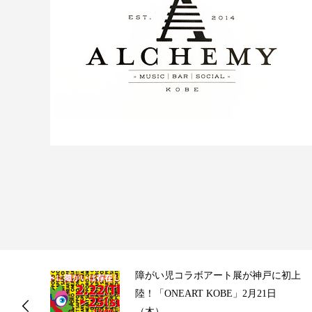
ス
障がい児コラボアート展が神戸に初上
陸！「ONEART KOBE」2月21日
（木）...