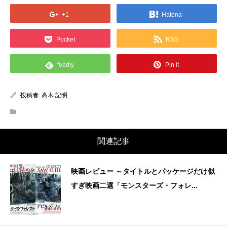
+1
Hatena
Pocket
RSS
feedly
Pin it
投稿者:
高木 記明
関連記事
映画レビュー ～タイトルとパッケージだけ似
すぎ映画二選「モンスターズ・フォレ...