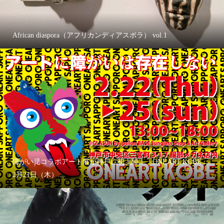
African diaspora（アフリカンディアスポラ） vol.1
障がい児コラボアート展が神戸に初上陸！「ONEART KOBE」
2月21日（木）...