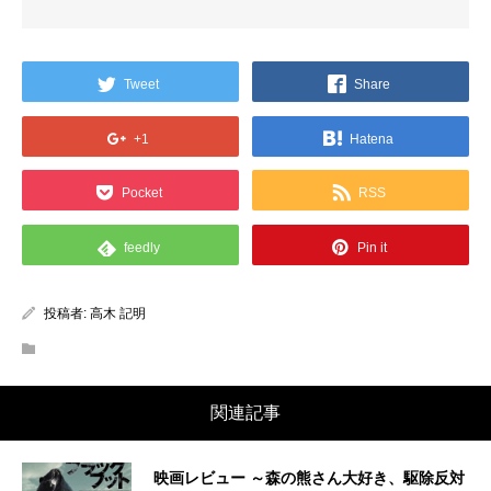
Tweet
Share
+1
Hatena
Pocket
RSS
feedly
Pin it
投稿者:
高木 記明
関連記事
映画レビュー ～森の熊さん大好き、駆除反対