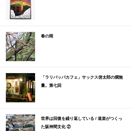
春の雨
「ラリパッパカフェ」サックス啓太郎の燗無
量。第七回
世界は回復を繰り返している / 道楽がつくっ
た阪神間文化 ②