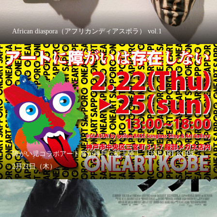
African diaspora（アフリカンディアスポラ） vol.1
障がい児コラボアート展が神戸に初上陸！「ONEART KOBE」
2月21日（木）...