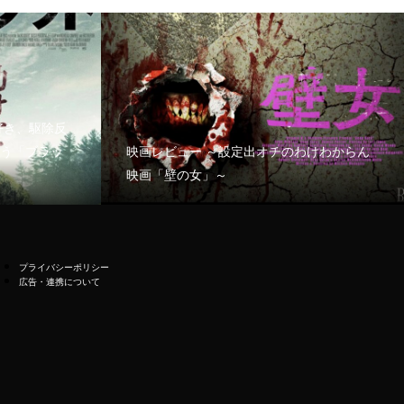
好き、駆除反
う「ブラッ
映画レビュー ～設定出オチのわけわからん
映画「壁の女」～
プライバシーポリシー
広告・連携について