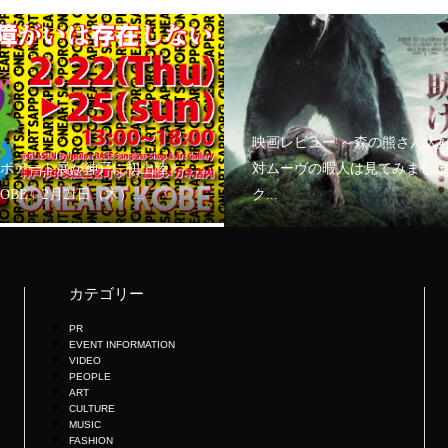
映画レビュー ～森の熊さん大
ボアート展が神戸に初上陸！
対ムーヴの暇人は見てみましょ
KOBE」2月21日（木）...
ク...
カテゴリー
PR
EVENT INFORMATION
VIDEO
PEOPLE
ART
CULTURE
MUSIC
FASHION