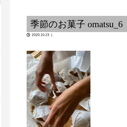
 / From
「音談るつぼ」＃11 ジャズ研
飲みで、私と。その4
裏オーダーメ
季節のお菓子 omatsu_6
2020.10.23
音楽と料理 / 或るベーシストの
nimalism
思考回路 ⑤
舞子と二胡と