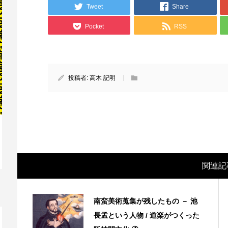
Tweet
Share
Pocket
RSS
投稿者:
高木 記明
映画レビュー ～森の熊さん大好き、駆除
映
関連記
反対ムーヴの暇人は見てみましょ...
ん
南蛮美術蒐集が残したもの － 池
長孟という人物 / 道楽がつくった