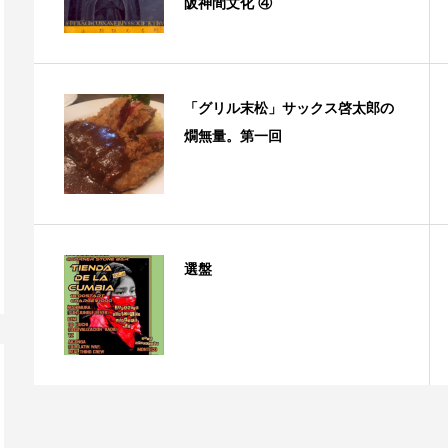
阪神間文化 ④
「グリル末松」サックス啓太郎の
燗無量。第一回
選盤