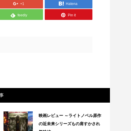
+1
Hatena
feedly
Pin it
画レビュー ～設定出オチのわけわから
映画レビュ
事
映画「壁の女」～
マで。。映
映画レビュー ～ライトノベル原作
の近未来シリーズもの肩すかされ