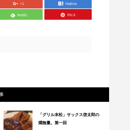
+1
Hatena
feedly
Pin it
画レビュー ～設定出オチのわけわから
映画レビュ
事
映画「壁の女」～
マで。。映
「グリル末松」サックス啓太郎の
燗無量。第一回