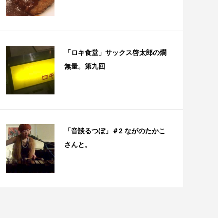
「ロキ食堂」サックス啓太郎の燗
無量。第九回
「音談るつぼ」＃2 ながのたかこ
さんと。