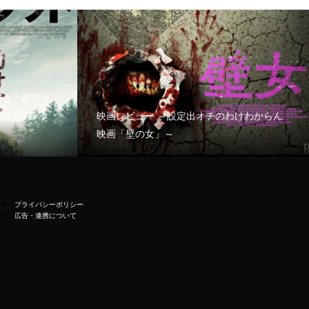
好き、駆除反
う「ブラッ
映画レビュー ～設定出オチのわけわからん
映画「壁の女」～
プライバシーポリシー
広告・連携について