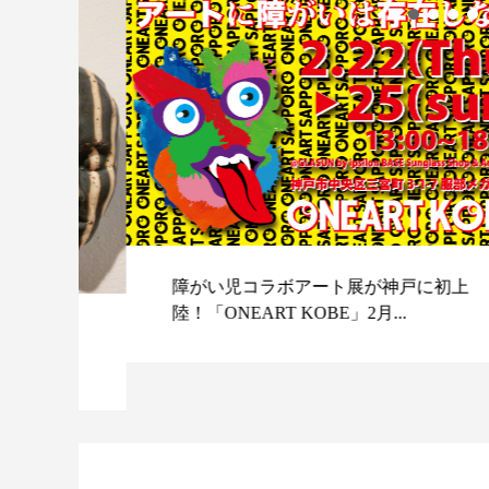
障がい児コラボアート展が神戸に初上
陸！「ONEART KOBE」2月...
スポ