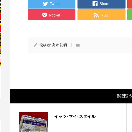
Tweet
Share
Pocket
RSS
投稿者:
高木 記明
映画レビュー ～森の熊さん大好き、駆除
映
関連記
反対ムーヴの暇人は見てみましょ...
ん
イッツ･マイ･スタイル