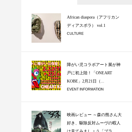
独り言 ②
African diaspora（アフリカン
ディアスポラ） vol.1
CULTURE
障がい児コラボアート展が神
戸に初上陸！「ONEART
KOBE」2月21日（...
日々の碑 ①
EVENT INFORMATION
映画レビュー ～森の熊さん大
好き、駆除反対ムーヴの暇人
は見てみましょう「ブラ...