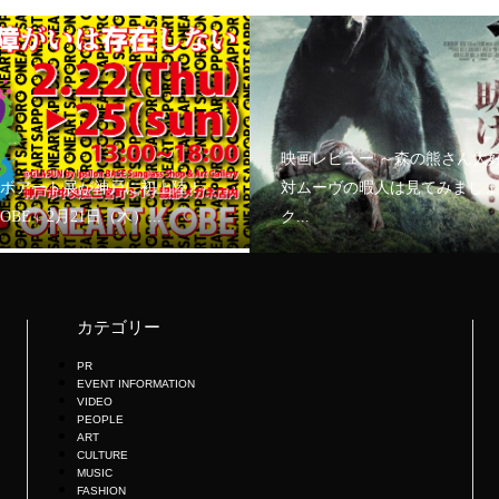
映画レビュー ～森の熊さん大
ボアート展が神戸に初上陸！
対ムーヴの暇人は見てみましょ
KOBE」2月21日（木）...
ク...
カテゴリー
PR
EVENT INFORMATION
VIDEO
PEOPLE
ART
CULTURE
MUSIC
FASHION