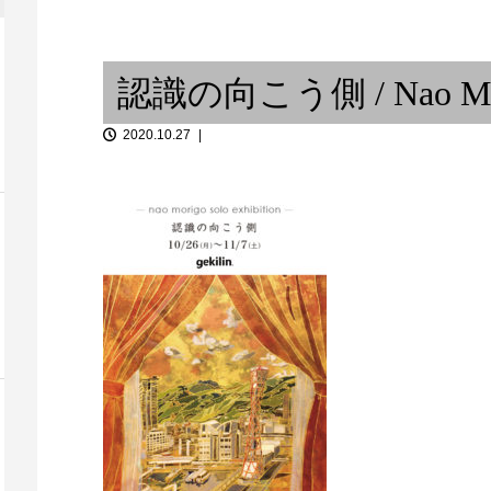
「音談るつぼ」＃10 ジャズ研
春の兆し 〜
飲みで、私と。その３
ス『レベティコ』
認識の向こう側 / Nao Mo
2020.10.27
版画と音楽 
ラジカセ
思考回路 ⑦