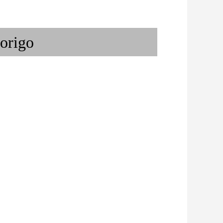
 ギリシャのブルー
ロックのシャーマンが、そこに
/ F...
は在た！！
rigo
/ 或るベーシストの
ボケロウが選ぶ 野村麻紀ベス
ト・テン