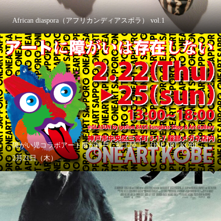
African diaspora（アフリカンディアスポラ） vol.1
障がい児コラボアート展が神戸に初上陸！「ONEART KOBE」
2月21日（木）...