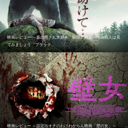
映画レビュー ～森の熊さん大好き、駆除反対ムーヴの暇人は見
てみましょう「ブラック...
映画レビュー ～設定出オチのわけわからん映画「壁の女」～