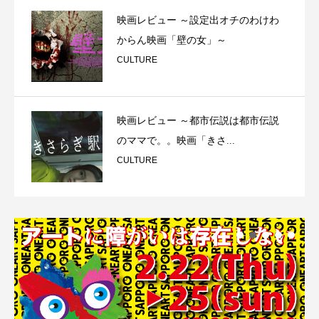
映画レビュー ～設定出オチのわけわ
からん映画「壁の女」～
CULTURE
映画レビュー ～都市伝説は都市伝説
のママで。。映画「きさ...
CULTURE