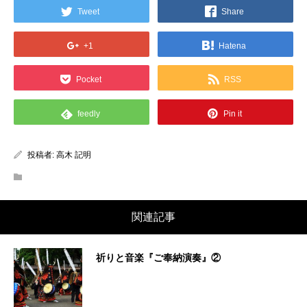
Tweet
Share
+1
Hatena
Pocket
RSS
feedly
Pin it
投稿者:
高木 記明
関連記事
祈りと音楽『ご奉納演奏』②