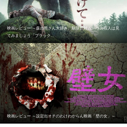
映画レビュー ～森の熊さん大好き、駆除反対ムーヴの暇人は見
てみましょう「ブラック...
映画レビュー ～設定出オチのわけわからん映画「壁の女」～