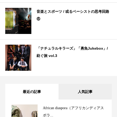
音楽とスポーツ / 或るベーシストの思考回路
⑥
「ナチュラルキラーズ」「勇魚Jukebox」/
紡ぐ旅 vol.3
最近の記事
人気記事
African diaspora（アフリカンディアス
ポラ...