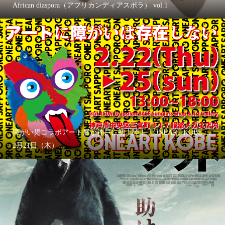
African diaspora（アフリカンディアスポラ） vol.1
障がい児コラボアート展が神戸に初上陸！「ONEART KOBE」
2月21日（木）...