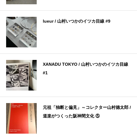
lueur / 山村いつかのイツカ目線 #9
XANADU TOKYO / 山村いつかのイツカ目線
#1
元祖「独断と偏見」～コレクター山村德太郎 /
道楽がつくった阪神間文化 ⑤