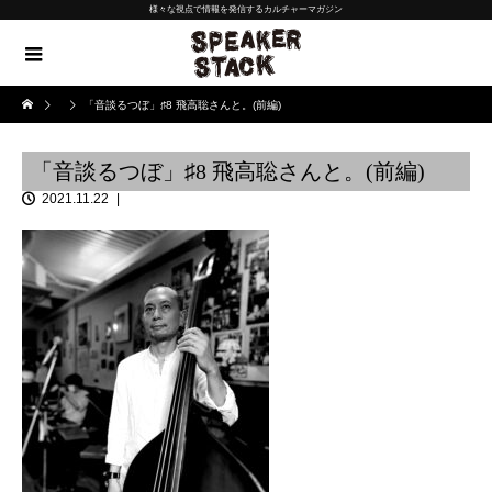
様々な視点で情報を発信するカルチャーマガジン
「音談るつぼ」♯8 飛高聡さんと。(前編)
「音談るつぼ」♯8 飛高聡さんと。(前編)
2021.11.22