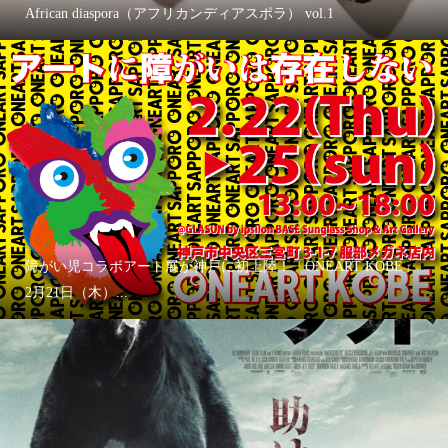
African diaspora（アフリカンディアスポラ） vol.1
障がい児コラボアート展が神戸に初上陸！「ONEART KOBE」
2月21日（木）...