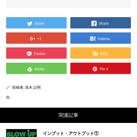
Tweet
Share
+1
Hatena
Pocket
RSS
feedly
Pin it
投稿者:
高木 記明
関連記事
インプット・アウトプット①