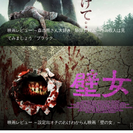
映画レビュー ～森の熊さん大好き、駆除反対ムーヴの暇人は見
てみましょう「ブラック...
映画レビュー ～設定出オチのわけわからん映画「壁の女」～