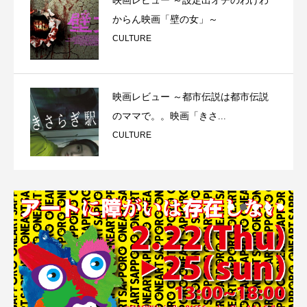
映画レビュー ～設定出オチのわけわ
からん映画「壁の女」～
CULTURE
映画レビュー ～都市伝説は都市伝説
のママで。。映画「きさ...
CULTURE