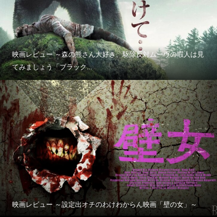
映画レビュー ～森の熊さん大好き、駆除反対ムーヴの暇人は見
てみましょう「ブラック...
映画レビュー ～設定出オチのわけわからん映画「壁の女」～