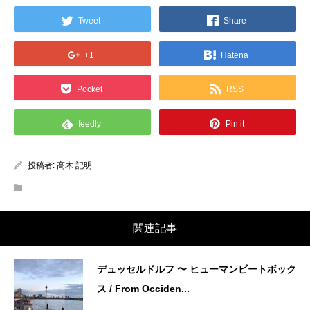
Tweet
Share
+1
Hatena
Pocket
RSS
feedly
Pin it
投稿者:
高木 記明
関連記事
デュッセルドルフ 〜 ヒューマンビートボック
ス / From Occiden...