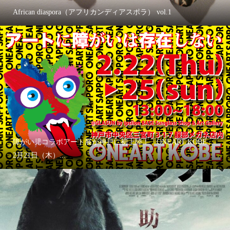
African diaspora（アフリカンディアスポラ） vol.1
障がい児コラボアート展が神戸に初上陸！「ONEART KOBE」
2月21日（木）...