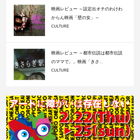
映画レビュー ～設定出オチのわけわ
からん映画「壁の女」～
CULTURE
映画レビュー ～都市伝説は都市伝説
のママで。。映画「きさ...
CULTURE