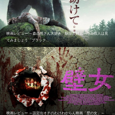
映画レビュー ～森の熊さん大好き、駆除反対ムーヴの暇人は見
てみましょう「ブラック...
映画レビュー ～設定出オチのわけわからん映画「壁の女」～