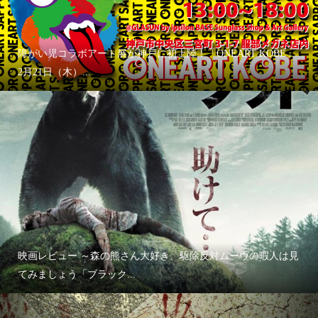
障がい児コラボアート展が神戸に初上陸！「ONEART KOBE」
2月21日（木）...
映画レビュー ～森の熊さん大好き、駆除反対ムーヴの暇人は見
てみましょう「ブラック...