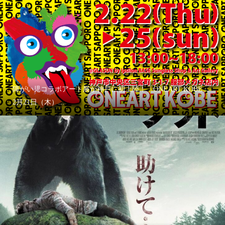
障がい児コラボアート展が神戸に初上陸！「ONEART KOBE」
2月21日（木）...