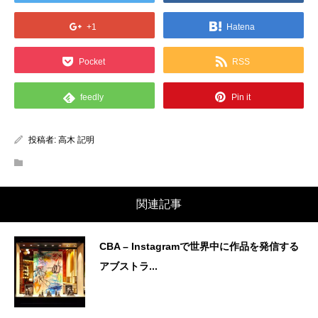
+1
Hatena
Pocket
RSS
feedly
Pin it
投稿者:
高木 記明
関連記事
CBA – Instagramで世界中に作品を発信する
アブストラ...