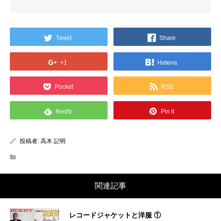
Tweet
Share
+1
Hatena
Pocket
RSS
feedly
Pin it
投稿者:
高木 記明
関連記事
レコードジャケットと洋服 ①