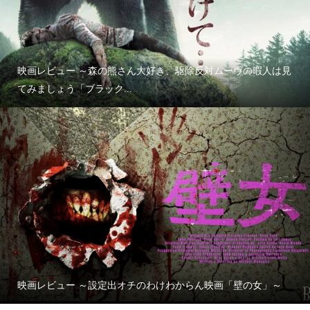
映画レビュー ～森の熊さん大好き、駆除反対ムーヴの暇人は見
てみましょう「ブラック...
映画レビュー ～設定出オチのわけわからん映画「壁の女」～