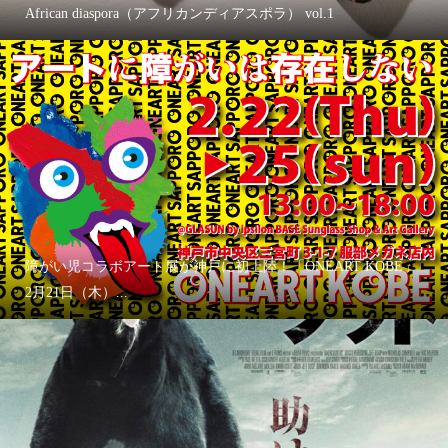
African diaspora（アフリカンディアスポラ） vol.1
障がい児コラボアート展が神戸に初上陸！「ONEART KOBE」
2月21日（木）...