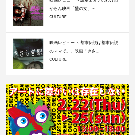
映画レビュー ～設定出オチのわけわ
からん映画「壁の女」～
CULTURE
映画レビュー ～都市伝説は都市伝説
のママで。。映画「きさ...
CULTURE