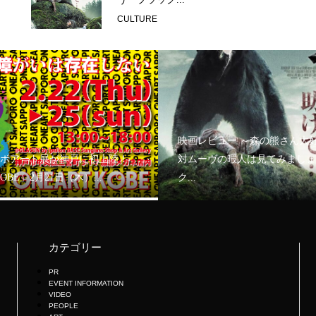
CULTURE
映画レビュー ～森の熊さん大
ボアート展が神戸に初上陸！
対ムーヴの暇人は見てみましょ
KOBE」2月21日（木）...
ク...
カテゴリー
PR
EVENT INFORMATION
VIDEO
PEOPLE