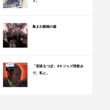
ト。
集まれ動物の森
「音談るつぼ」＃6 ジャズ研飲み
で、私と。