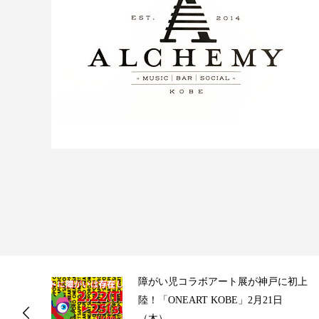
ス
障がい児コラボアート展が神戸に初上
陸！「ONEART KOBE」2月21日
（木）...