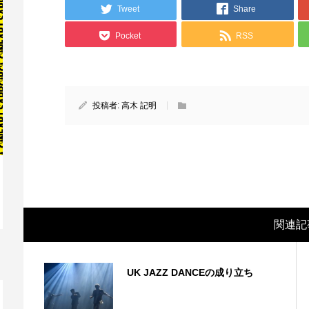
Tweet
Share
Pocket
RSS
投稿者:
高木 記明
映画レビュー ～森の熊さん大好き、駆除
映
関連記
反対ムーヴの暇人は見てみましょ...
ん
UK JAZZ DANCEの成り立ち