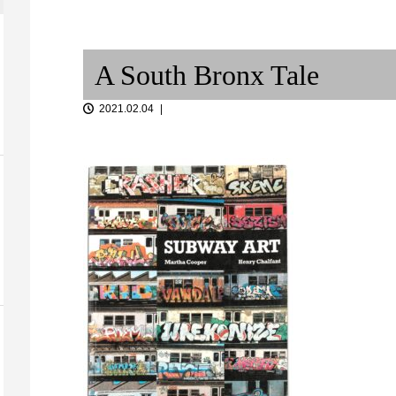
「音談るつぼ」＃11 ジャズ研
打の二：パー
飲みで、私と。その4
ると、この曖昧
A South Bronx Tale
2021.02.04
居の二〜打の
集まれ動物の森
てみよう！＠9