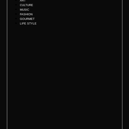
ART
CULTURE
MUSIC
FASHION
GOURMET
LIFE STYLE