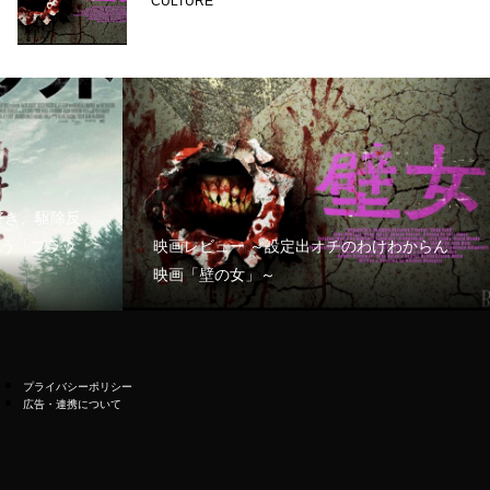
CULTURE
好き、駆除反
う「ブラッ
映画レビュー ～設定出オチのわけわからん
映画「壁の女」～
プライバシーポリシー
広告・連携について