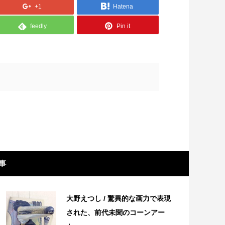
+1
Hatena
feedly
Pin it
画レビュー ～設定出オチのわけわから
映画レビュ
事
映画「壁の女」～
マで。。映
大野えつし / 驚異的な画力で表現
された、前代未聞のコーンアー