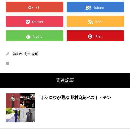
+1
Hatena
Pocket
RSS
feedly
Pin it
投稿者:
高木 記明
関連記事
ボケロウが選ぶ 野村麻紀ベスト・テン