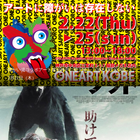
障がい児コラボアート展が神戸に初上陸！「ONEART KOBE」
2月21日（木）...