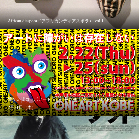
African diaspora（アフリカンディアスポラ） vol.1
障がい児コラボアート展が神戸に初上陸！「ONEART KOBE」
2月21日（木）...